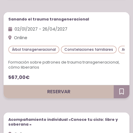
Cursos
Sanando el trauma transgeneracional
02/01/2027 - 26/04/2027
Online
Árbol transgeneracional
Constelaciones familiares
Autoc
Formación sobre patrones de trauma transgeneracional,
cómo liberarlos
567,00€
RESERVAR
Sesiones individuales
Acompañamiento individual «Conoce tu ciclo: libre y
soberana «