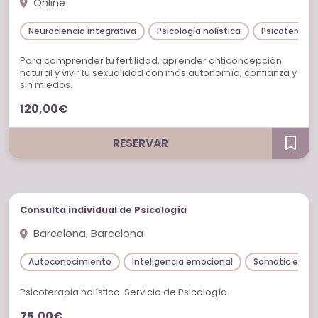
Online
Neurociencia integrativa
Psicología holística
Psicoterapia
Para comprender tu fertilidad, aprender anticoncepción
natural y vivir tu sexualidad con más autonomía, confianza y
sin miedos.
120,00€
RESERVAR
Sesiones individuales
Consulta individual de Psicología
Barcelona, Barcelona
Autoconocimiento
Inteligencia emocional
Somatic exper
Psicoterapia holística. Servicio de Psicología.
75,00€