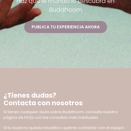
Haz que el mundo lo descubra en
Buddhoom
PUBLICA TU EXPERIENCIA AHORA
¿Tienes dudas?
Contacta con nosotros
Si tienes cualquier duda sobre Buddhoom, consulta nuestra
página de FAQs con las consultas más habituales.
Si tu duda no queda resuelta o quieres contactar con el equipo