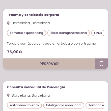
Sesiones individuales
Trauma y conciencia corporal
Barcelona, Barcelona
Somatic experiencing
Árbol transgeneracional
EMDR
P
Terapia somática centrada en el trabajo con el trauma
75,00€
RESERVAR
Sesiones individuales
Consulta individual de Psicología
Barcelona, Barcelona
Autoconocimiento
Inteligencia emocional
Somatic exper