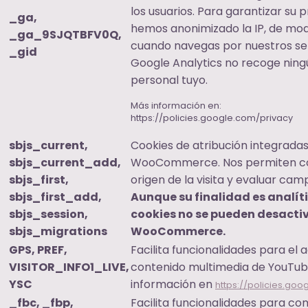
los usuarios. Para garantizar su p
_ga,
hemos anonimizado la IP, de mo
_ga_9SJQTBFV0Q,
cuando navegas por nuestros ser
_gid
Google Analytics no recoge ning
personal tuyo.
Más información en:
https://policies.google.com/privacy
sbjs_current,
Cookies de atribución integrada
sbjs_current_add,
WooCommerce. Nos permiten co
sbjs_first,
origen de la visita y evaluar cam
sbjs_first_add,
Aunque su finalidad es analít
sbjs_session,
cookies no se pueden desacti
sbjs_migrations
WooCommerce.
GPS, PREF,
Facilita funcionalidades para el 
VISITOR_INFO1_LIVE,
contenido multimedia de YouTub
YSC
información en
https://policies.goo
_fbc, _fbp,
Facilita funcionalidades para co