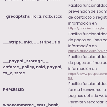
Facilita funcionalida
prevención de spam 
_grecaptcha, rc::a, rc::b, rc::c
de contacto o regist
información en
https://policies.google.
Facilita funcionalid
de pagos en línea co
__stripe_mid, __stripe_sid
información en
https://stripe.com/priva
Facilita funcionalid
__paypal_storage__,
de pagos en línea c
enforce_policy, nsid, paypal,
información en
ts_c, tsrce
https://www.paypal.com
full
Facilita funcionalid
PHPSESSID
forma transversal a 
páginas del sitio web
Permiten recordar lo
woocommerce_cart_hash,