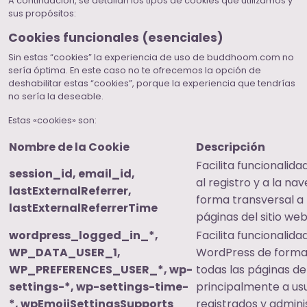
A continuación, se detallan los tipos de cookies que utilizamos y
sus propósitos:
Cookies funcionales (esenciales)
Sin estas “cookies” la experiencia de uso de buddhoom.com no
sería óptima. En este caso no te ofrecemos la opción de
deshabilitar estas “cookies”, porque la experiencia que tendrías
no sería la deseable.
Estas «cookies» son:
Nombre de la Cookie
Descripción
Facilita funcionalida
session_id, email_id,
al registro y a la na
lastExternalReferrer,
forma transversal a 
lastExternalReferrerTime
páginas del sitio web
wordpress_logged_in_*,
Facilita funcionalida
WP_DATA_USER_1,
WordPress de forma 
WP_PREFERENCES_USER_*, wp-
todas las páginas del
settings-*, wp-settings-time-
principalmente a us
*, wpEmojiSettingsSupports
registrados y admini