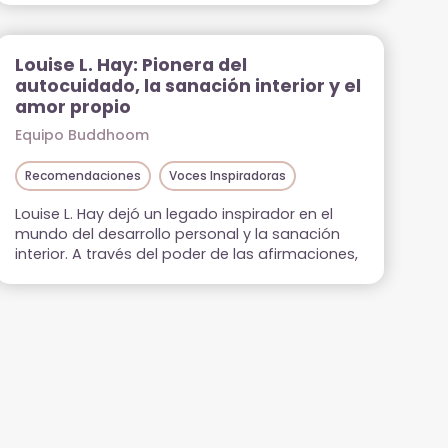
Louise L. Hay: Pionera del
autocuidado, la sanación interior y el
amor propio
Equipo Buddhoom
Recomendaciones
Voces Inspiradoras
Louise L. Hay dejó un legado inspirador en el
mundo del desarrollo personal y la sanación
interior. A través del poder de las afirmaciones,
el autocuidado y el amor propio, transformó la
manera en que millones de personas entienden
el bienestar integral. Su mensaje sigue vigente,
recordándonos que cada pensamiento influye
en nuestra realidad y que la sanación
comienza desde el interior.