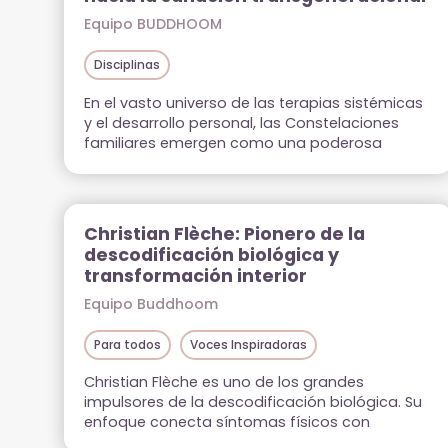
Equipo BUDDHOOM
Disciplinas
En el vasto universo de las terapias sistémicas
y el desarrollo personal, las Constelaciones
familiares emergen como una poderosa
herramienta de transformación que nos invita
a explorar las profundidades invisibles de
nuestro sistema familiar. Esta práctica
terapéutica, que combina elementos de la
Christian Flèche: Pionero de la
psicología transpersonal, la fenomenología y
descodificación biológica y
la sabiduría ancestral, nos revela cómo los
transformación interior
patrones, […]
Equipo Buddhoom
Para todos
Voces Inspiradoras
Christian Flèche es uno de los grandes
impulsores de la descodificación biológica. Su
enfoque conecta síntomas físicos con
emociones ocultas, ofreciendo un camino