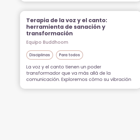
hacia la sanación interior y el
autoconocimiento profundo.
Terapia de la voz y el canto:
herramienta de sanación y
transformación
Equipo Buddhoom
Disciplinas
Para todos
La voz y el canto tienen un poder
transformador que va más allá de la
comunicación. Exploremos cómo su vibración
puede desbloquear emociones, armonizar el
cuerpo y expandir la conciencia desde una
mirada holística.