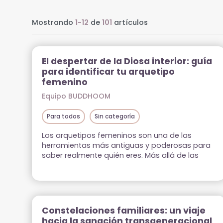
Mostrando
1-12
de
101
artículos
El despertar de la Diosa interior: guía
para identificar tu arquetipo
femenino
Equipo BUDDHOOM
Para todos
Sin categoría
Los arquetipos femeninos son una de las
herramientas más antiguas y poderosas para
saber realmente quién eres. Más allá de las
etiquetas sociales y los roles que las mujeres
desempeñamos, no somos una identidad
plana: somos un tapiz complejo. También
llamados arquetipos de las diosas, los
arquetipos son patrones universales que
Constelaciones familiares: un viaje
residen en nuestro inconsciente […]
hacia la sanación transgeneracional