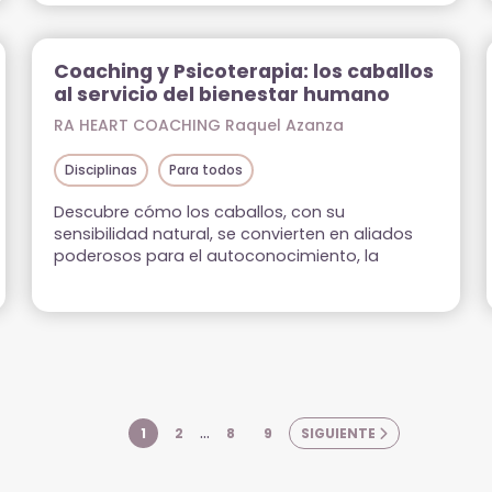
equilibrio interior.
Coaching y Psicoterapia: los caballos
al servicio del bienestar humano
RA HEART COACHING Raquel Azanza
Disciplinas
Para todos
Descubre cómo los caballos, con su
sensibilidad natural, se convierten en aliados
poderosos para el autoconocimiento, la
regulación emocional y el cultivo del amor
propio junto a Raquel Azanza.
…
1
2
8
9
SIGUIENTE