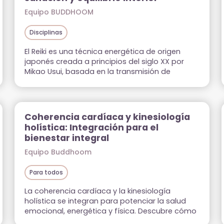
Equipo BUDDHOOM
Disciplinas
El Reiki es una técnica energética de origen
japonés creada a principios del siglo XX por
Mikao Usui, basada en la transmisión de
energía vital universal a través de las manos.
Su nombre proviene de dos palabras
japonesas: Rei (energía universal) y Ki (energía
vital). Juntas, significan “energía vital universal”,
Coherencia cardíaca y kinesiología
la fuerza que sostiene la […]
holística: Integración para el
bienestar integral
Equipo Buddhoom
Para todos
La coherencia cardíaca y la kinesiología
holística se integran para potenciar la salud
emocional, energética y física. Descubre cómo
esta sinergia ofrece una vía eficaz hacia el