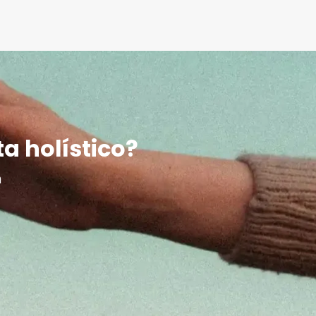
ta holístico?
m