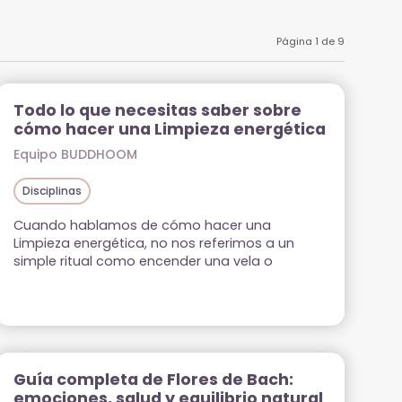
Página 1 de 9
Todo lo que necesitas saber sobre
cómo hacer una Limpieza energética
Equipo BUDDHOOM
Disciplinas
Cuando hablamos de cómo hacer una
Limpieza energética, no nos referimos a un
simple ritual como encender una vela o
quemar un incienso. La Limpieza energética
implica la gestión consciente de las
interacciones de energía con tu entorno para
que tu luz interior no se vea afectada por
influencias externas. Los seres humanos somos
sistemas […]
Guía completa de Flores de Bach:
emociones, salud y equilibrio natural