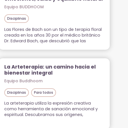
Equipo BUDDHOOM
Disciplinas
Las Flores de Bach son un tipo de terapia floral
creada en los años 30 por el médico británico
Dr. Edward Bach, que descubrió que las
emociones negativas afectan a nuestra salud
física. Siguiendo esta premisa, Bach formuló 38
esencias florales enfocadas a tratar las raíces
emocionales de nuestro malestar, más allá de
La Arteterapia: un camino hacia el
los síntomas […]
bienestar integral
Equipo Buddhoom
Disciplinas
Para todos
La arteterapia utiliza la expresión creativa
como herramienta de sanación emocional y
espiritual. Descubramos sus orígenes,
beneficios, enfoques y prácticas para
integrarla en tu vida cotidiana.