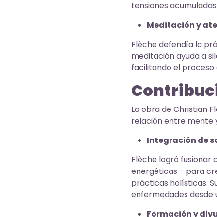
tensiones acumuladas y
Meditación y ate
Flèche defendía la prá
meditación ayuda a sil
facilitando el proceso
Contribuci
La obra de Christian F
relación entre mente y
Integración de s
Flèche logró fusionar 
energéticas – para cre
prácticas holísticas.
enfermedades desde u
Formación y divu