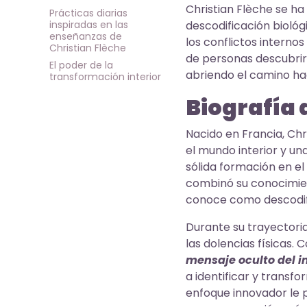
Christian Flèche se h
Prácticas diarias
inspiradas en las
descodificación biológ
enseñanzas de
los conflictos interno
Christian Flèche
de personas descubrir 
El poder de la
abriendo el camino hac
transformación interior
Biografía 
Nacido en Francia, Ch
el mundo interior y un
sólida formación en e
combinó su conocimien
conoce como descodifi
Durante su trayectoria
las dolencias físicas.
mensaje oculto del i
a identificar y transf
enfoque innovador le p