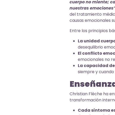
cuerpo no miente; ca
nuestras emociones”
del tratamiento médic
causas emocionales s
Entre los principios b
La unidad cuerp
desequilibrio emo
El conflicto emo
emocionales no re
La capacidad de 
siempre y cuando 
Enseñanzas
Christian Flèche ha en
transformación intern
Cada síntoma es