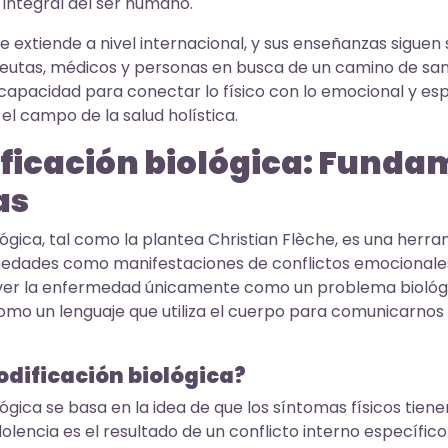
ntegral del ser humano.
se extiende a nivel internacional, y sus enseñanzas siguen
peutas, médicos y personas en busca de un camino de sa
capacidad para conectar lo físico con lo emocional y esp
el campo de la salud holística.
ficación biológica: Funda
as
lógica, tal como la plantea Christian Flèche, es una herr
medades como manifestaciones de conflictos emocionales
 ver la enfermedad únicamente como un problema biológic
como un lenguaje que utiliza el cuerpo para comunicarno
odificación biológica?
ógica se basa en la idea de que los síntomas físicos tiene
olencia es el resultado de un conflicto interno específic