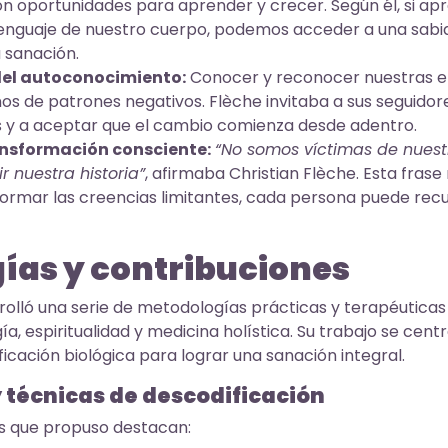
n oportunidades para aprender y crecer. Según él, si a
enguaje de nuestro cuerpo, podemos acceder a una sabi
a sanación.
del autoconocimiento:
Conocer y reconocer nuestras e
os de patrones negativos. Flèche invitaba a sus seguidor
os y a aceptar que el cambio comienza desde adentro.
ransformación consciente:
“No somos víctimas de nuest
r nuestra historia”
, afirmaba Christian Flèche. Esta frase
sformar las creencias limitantes, cada persona puede rec
ías y contribuciones
rolló una serie de metodologías prácticas y terapéuticas
, espiritualidad y medicina holística. Su trabajo se centr
ficación biológica para lograr una sanación integral.
 técnicas de descodificación
s que propuso destacan: