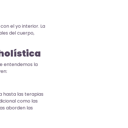
n el yo interior. La
ales del cuerpo,
holística
que entendemos la
yen:
a hasta las terapias
dicional como las
tas aborden las