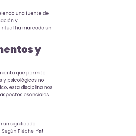
 siendo una fuente de
nación y
iritual ha marcado un
mentos y
amienta que permite
 y psicológicos no
o, esta disciplina nos
s aspectos esenciales
n un significado
o. Según Flèche,
“el