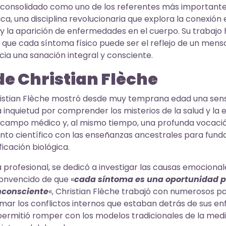
a consolidado como uno de los referentes más importante
ica, una disciplina revolucionaria que explora la conexión
s y la aparición de enfermedades en el cuerpo. Su trabajo 
que cada síntoma físico puede ser el reflejo de un mens
ia una sanación integral y consciente.
de Christian Flèche
ristian Flèche mostró desde muy temprana edad una sensi
a inquietud por comprender los misterios de la salud y l
l campo médico y, al mismo tiempo, una profunda vocación
to científico con las enseñanzas ancestrales para funda
cación biológica.
 profesional, se dedicó a investigar las causas emocional
 Convencido de que «
cada síntoma es una oportunidad pa
nconsciente
«, Christian Flèche trabajó con numerosos p
ormar los conflictos internos que estaban detrás de sus e
ermitió romper con los modelos tradicionales de la medi