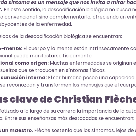
da síntoma es un mensaje que nos invita a mirar hac
.
En este sentido, la descodificación biológica no busca 
o convencional, sino complementarlo, ofreciendo un enf
ubyacentes de la enfermedad.
ásicos de la descodificación biológica se encuentran:
o-mente:
El cuerpo y la mente están intrínsecamente co
cional puede manifestarse físicamente.
cional como origen:
Muchas enfermedades se originan en
sueltos que se traducen en síntomas físicos.
sanación interna:
El ser humano posee una capacidad 
se reconozcan y transformen los mensajes que el cuerpo 
 clave de Christian Flèch
fatizado a lo largo de su carrera la importancia de la aut
a. Entre sus enseñanzas más destacadas se encuentran:
 un maestro.
Flèche sostenía que los síntomas, lejos de