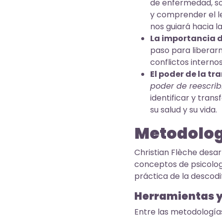
de enfermedad, so
y comprender el l
nos guiará hacia l
La importancia 
paso para liberarn
conflictos intern
El poder de la t
poder de reescribi
identificar y tran
su salud y su vida.
Metodolog
Christian Flèche desar
conceptos de psicología
práctica de la descodi
Herramientas y
Entre las metodología