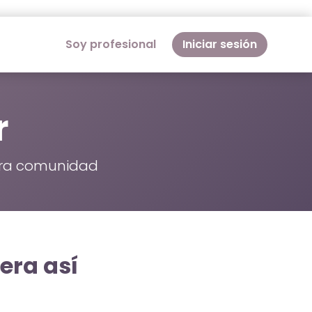
Soy profesional
Iniciar sesión
r
stra comunidad
era así