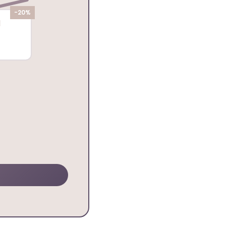
-20%
l