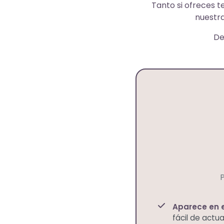
Tanto si ofreces t
nuestra
De
P
Aparece en e
fácil de actua