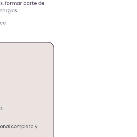
es, formar parte de
nergias.
ce.
os
sional completo y