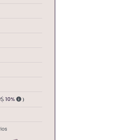
5%
10%
)
ios