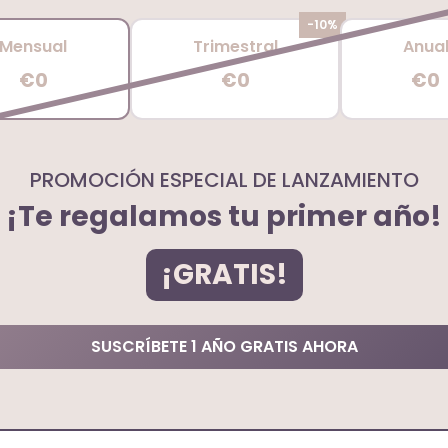
-10%
Mensual
Trimestral
Anua
€0
€0
€0
PROMOCIÓN ESPECIAL DE LANZAMIENTO
¡Te regalamos tu primer año!
¡GRATIS!
SUSCRÍBETE 1 AÑO GRATIS AHORA