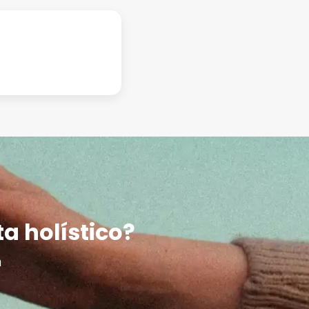
ta holístico?
m