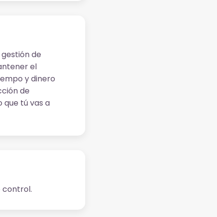
 gestión de
antener el
tiempo y dinero
cción de
o que tú vas a
 control.