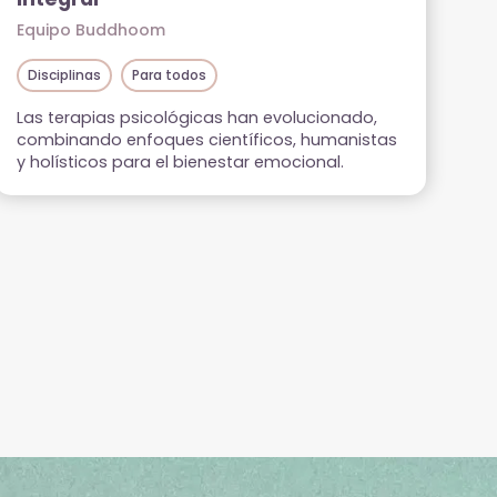
Equipo Buddhoom
Disciplinas
Para todos
Las terapias psicológicas han evolucionado,
combinando enfoques científicos, humanistas
y holísticos para el bienestar emocional.
Explora sus principales corrientes y
herramientas para encontrar la que mejor se
adapte a tu camino de sanación.