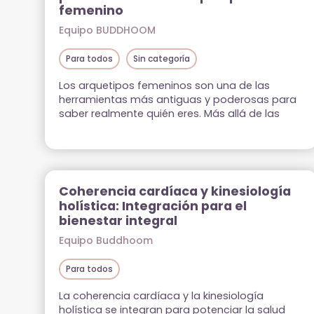
femenino
Equipo BUDDHOOM
Para todos
Sin categoría
Los arquetipos femeninos son una de las
herramientas más antiguas y poderosas para
saber realmente quién eres. Más allá de las
etiquetas sociales y los roles que las mujeres
desempeñamos, no somos una identidad
plana: somos un tapiz complejo. También
llamados arquetipos de las diosas, los
arquetipos son patrones universales que
Coherencia cardíaca y kinesiología
residen en nuestro inconsciente […]
holística: Integración para el
bienestar integral
Equipo Buddhoom
Para todos
La coherencia cardíaca y la kinesiología
holística se integran para potenciar la salud