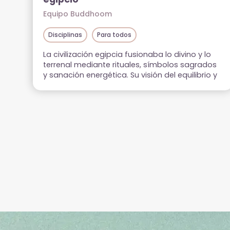
Equipo Buddhoom
Disciplinas
Para todos
La civilización egipcia fusionaba lo divino y lo
terrenal mediante rituales, símbolos sagrados
y sanación energética. Su visión del equilibrio y
la conexión con el universo sigue vigente en
técnicas modernas como el Reiki egipcio.
Exploramos su legado y prácticas para
aplicarlo en el bienestar personal.