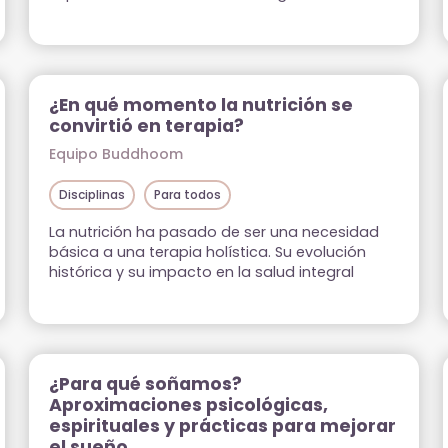
beneficios, enfoques y prácticas para
integrarla en tu vida cotidiana.
¿En qué momento la nutrición se
convirtió en terapia?
Equipo Buddhoom
Disciplinas
Para todos
La nutrición ha pasado de ser una necesidad
básica a una terapia holística. Su evolución
histórica y su impacto en la salud integral
muestran cómo la alimentación puede sanar
cuerpo, mente y espíritu.
¿Para qué soñamos?
Aproximaciones psicológicas,
espirituales y prácticas para mejorar
el sueño