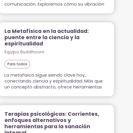
comunicación. Exploremos cómo su vibración
puede desbloquear emociones, armonizar el
cuerpo y expandir la conciencia desde una
mirada holística.
La Metafísica en la actualidad:
puente entre la ciencia y la
espiritualidad
Equipo Buddhoom
Para todos
La metafísica sigue siendo clave hoy,
conectando ciencia y espiritualidad. Más que
un concepto abstracto, ofrece herramientas
para comprender la realidad, transformar la
conciencia y mejorar el bienestar mediante
prácticas como la meditación y la
visualización.
Terapias psicológicas: Corrientes,
enfoques alternativos y
herramientas para la sanación
integral