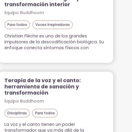
transformación interior
Equipo Buddhoom
Para todos
Voces Inspiradoras
Christian Flèche es uno de los grandes
impulsores de la descodificación biológica. Su
enfoque conecta síntomas físicos con
emociones ocultas, ofreciendo un camino
hacia la sanación interior y el
autoconocimiento profundo.
Terapia de la voz y el canto:
herramienta de sanación y
transformación
Equipo Buddhoom
Disciplinas
Para todos
La voz y el canto tienen un poder
transformador que va más allá de la