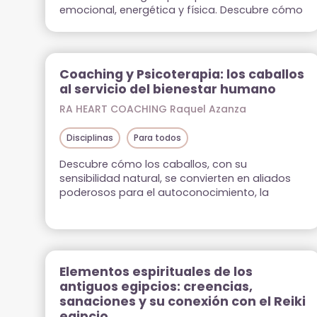
emocional, energética y física. Descubre cómo
esta sinergia ofrece una vía eficaz hacia el
equilibrio interior.
Coaching y Psicoterapia: los caballos
al servicio del bienestar humano
RA HEART COACHING Raquel Azanza
Disciplinas
Para todos
Descubre cómo los caballos, con su
sensibilidad natural, se convierten en aliados
poderosos para el autoconocimiento, la
regulación emocional y el cultivo del amor
propio junto a Raquel Azanza.
Elementos espirituales de los
antiguos egipcios: creencias,
sanaciones y su conexión con el Reiki
egipcio