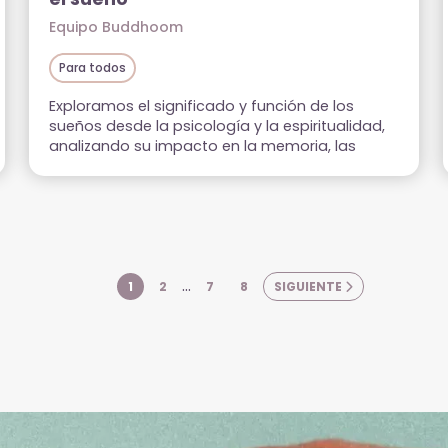
Equipo Buddhoom
Para todos
Exploramos el significado y función de los
sueños desde la psicología y la espiritualidad,
analizando su impacto en la memoria, las
emociones y el bienestar. También abordamos
técnicas como el EMDR y prácticas para
mejorar el descanso y el procesamiento
onírico.
…
1
2
7
8
SIGUIENTE