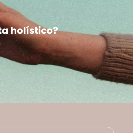
ta holístico?
m