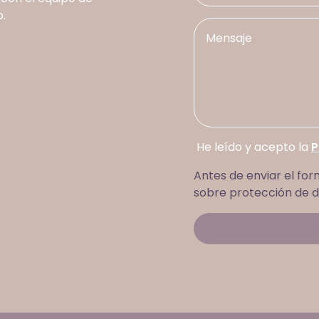
.
He leído y acepto la
P
Antes de enviar el for
sobre protección de d