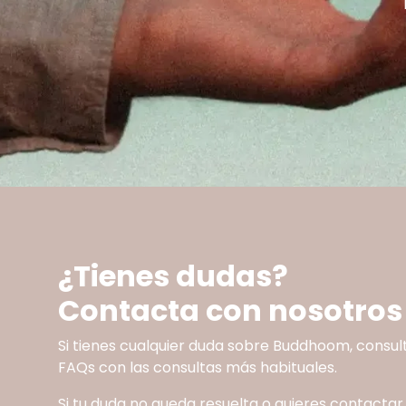
¿Tienes dudas?
Contacta con nosotros
Si tienes cualquier duda sobre Buddhoom, consul
FAQs con las consultas más habituales.
Si tu duda no queda resuelta o quieres contactar