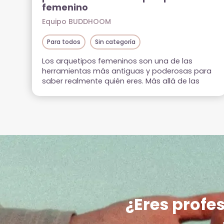
femenino
Equipo BUDDHOOM
Para todos
Sin categoría
Los arquetipos femeninos son una de las
herramientas más antiguas y poderosas para
saber realmente quién eres. Más allá de las
etiquetas sociales y los roles que las mujeres
desempeñamos, no somos una identidad
plana: somos un tapiz complejo. También
llamados arquetipos de las diosas, los
arquetipos son patrones universales que
residen en nuestro inconsciente […]
¿Eres profes