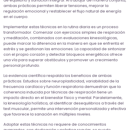
de equilibrio y sanación integral. Al trabajar de manera conjunta,
ambas prácticas permiten liberar tensiones, mejorar la
regulación emocional y restablecer el flujo natural de energía
en el cuerpo.
Implementar estas técnicas en la rutina diaria es un proceso
transformador. Comenzar con ejercicios simples de respiración
y meditación, combinados con evaluaciones kinesiológicas,
puede marcar la diferencia en la manera en que se enfrenta el
estrés y se gestionan las emociones. La capacidad de sintonizar
con el propio corazón y detectar bloqueos energéticos ofrece
una vía para superar obstáculos y promover un crecimiento
personal profundo.
La evidencia científica respalda los beneficios de ambas
prácticas. Estudios sobre neuroplasticidad, variabilidad de la
frecuencia cardíaca y función respiratoria demuestran que la
coherencia inducida por técnicas de respiración tiene un
impacto directo en el bienestar físico y mental. Paralelamente,
la kinesiología holística, al identificar desequilibrios a través del
test muscular, permite una intervención personalizada y efectiva
que favorece la sanación en múltiples niveles.
Adoptar estas técnicas no requiere de conocimientos
avanzados; con dedicación y práctica regular, se puede