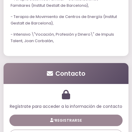
adicciones, enfermedades, quiebras económicas,
Familiares
(Institut Gestalt de Barcelona),
separaciones.
Perturbaciones en el sentido de pertenencia
:
- Terapia de Movimiento de Centros de Energía
(Institut
sentir que “no encajo” o “no tengo lugar”.
Gestalt de Barcelona),
Búsqueda de propósito
: sentido de vida,
- Intensivo \"Vocación, Profesión y Dinero\" de Impuls
orientación vocacional.
Talent, Joan Corbalán,
Reconciliación con la historia personal y
familiar
.
Contacto
Regístrate para acceder a la información de contacto
REGISTRARSE