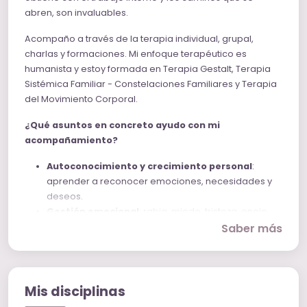
abren, son invaluables.
Acompaño a través de la terapia individual, grupal,
charlas y formaciones. Mi enfoque terapéutico es
humanista y estoy formada en Terapia Gestalt, Terapia
Sistémica Familiar - Constelaciones Familiares y Terapia
del Movimiento Corporal.
¿Qué asuntos en concreto ayudo con mi
acompañamiento?
Autoconocimiento y crecimiento personal
:
aprender a reconocer emociones, necesidades y
deseos.
Gestión emocional
: rabia, miedo, tristeza, enojo,
vacío existencial.
Saber más
Dificultad en la toma de decisiones
: falta de
claridad, miedo al cambio o al fracaso.
Autoestima y autoimagen
: trabajar la relación
contigo mismo.
Mis disciplinas
Conflictos de pareja
: comunicación, repetición de