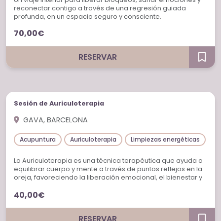
reconectar contigo a través de una regresión guiada
profunda, en un espacio seguro y consciente.
70,00€
RESERVAR
Sesiones individuales
Sesión de Auriculoterapia
GAVA, BARCELONA
Acupuntura
Auriculoterapia
Limpiezas energéticas
Re
La Auriculoterapia es una técnica terapéutica que ayuda a
equilibrar cuerpo y mente a través de puntos reflejos en la
oreja, favoreciendo la liberación emocional, el bienestar y
la armonía energética.
40,00€
RESERVAR