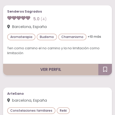
Senderos Sagrados
5.0
(4)
Barcelona, España
+10 más
Aromaterapia
Budismo
Chamanismo
Ten como camino el no camino y la no limitación como
limitación
VER PERFIL
ArteSano
barcelona, España
Constelaciones familiares
Reiki