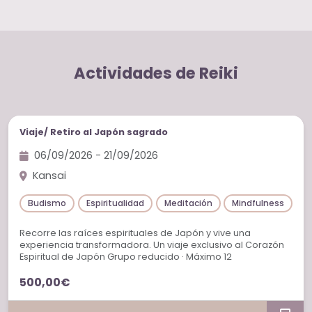
Actividades de Reiki
Viajes iniciáticos
Viaje/ Retiro al Japón sagrado
06/09/2026 - 21/09/2026
Kansai
Budismo
Espiritualidad
Meditación
Mindfulness
Re
Recorre las raíces espirituales de Japón y vive una
experiencia transformadora. Un viaje exclusivo al Corazón
Espiritual de Japón Grupo reducido · Máximo 12
participantes
500,00€