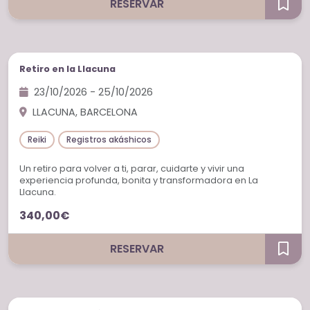
RESERVAR
Retiros
Retiro en la Llacuna
23/10/2026 - 25/10/2026
LLACUNA, BARCELONA
Reiki
Registros akáshicos
Un retiro para volver a ti, parar, cuidarte y vivir una
experiencia profunda, bonita y transformadora en La
Llacuna.
340,00€
RESERVAR
Sesiones individuales