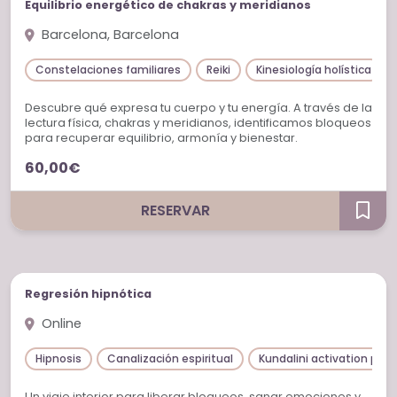
Equilibrio energético de chakras y meridianos
Barcelona, Barcelona
Constelaciones familiares
Reiki
Kinesiología holística
Descubre qué expresa tu cuerpo y tu energía. A través de la
lectura física, chakras y meridianos, identificamos bloqueos
para recuperar equilibrio, armonía y bienestar.
60,00€
RESERVAR
Sesiones individuales
Regresión hipnótica
Online
Hipnosis
Canalización espiritual
Kundalini activation proc
Un viaje interior para liberar bloqueos, sanar emociones y