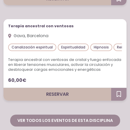
Sesiones individuales
Terapia ancestral con ventosas
Gava, Barcelona
Canalización espiritual
Espiritualidad
Hipnosis
Reiki
Terapia ancestral con ventosas de cristal y fuego enfocada
en liberar tensiones musculares, activar la circulación y
desbloquear cargas emocionales y energéticas
acumuladas en el cuerpo. Ayuda a reducir estrés,
60,00€
ansiedad, contracturas, cansancio emocional e insomnio,
proporcionando relajación profunda, bienestar y equilibrio
integral.
RESERVAR
VER TODOS LOS EVENTOS DE ESTA DISCIPLINA