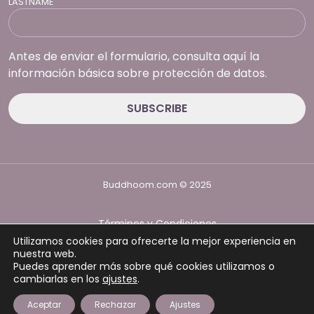
LASTNAME
Antes de enviar el formulario, consulta aquí la
información básica sobre protección de datos.
Buddhoom.com © 2025
Términos y Condiciones
Política de Privacidad
Utilizamos cookies para ofrecerte la mejor experiencia en
Política de cookies
nuestra web.
Puedes aprender más sobre qué cookies utilizamos o
cambiarlas en los
ajustes
.
Aceptar
Rechazar
Ajustes