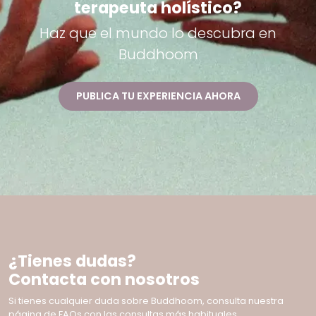
terapeuta holístico?
Haz que el mundo lo descubra en
Buddhoom
PUBLICA TU EXPERIENCIA AHORA
¿Tienes dudas?
Contacta con nosotros
Si tienes cualquier duda sobre Buddhoom, consulta nuestra
página de FAQs con las consultas más habituales.