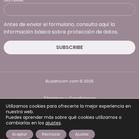
LASTNAME
Antes de enviar el formulario, consulta aquí la
información básica sobre protección de datos.
Buddhoom.com © 2025
Términos y Condiciones
Política de Privacidad
Utilizamos cookies para ofrecerte la mejor experiencia en
Política de cookies
nuestra web.
Puedes aprender más sobre qué cookies utilizamos o
cambiarlas en los
ajustes
.
Aceptar
Rechazar
Ajustes