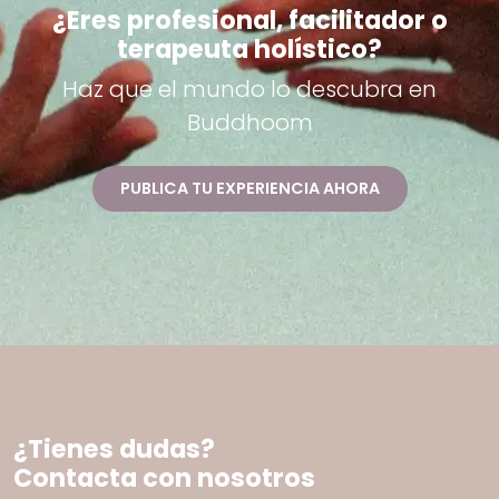
¿Eres profesional, facilitador o
terapeuta holístico?
Haz que el mundo lo descubra en
Buddhoom
PUBLICA TU EXPERIENCIA AHORA
¿Tienes dudas?
Contacta con nosotros