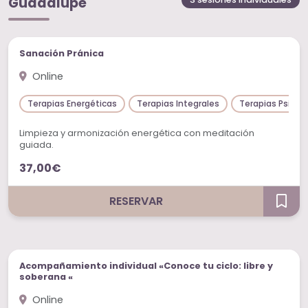
Guadalupe
Sesiones individuales
Sanación Pránica
Online
Terapias Energéticas
Terapias Integrales
Terapias Psicol
Limpieza y armonización energética con meditación
guiada.
37,00€
RESERVAR
Sesiones individuales
Acompañamiento individual «Conoce tu ciclo: libre y
soberana «
Online