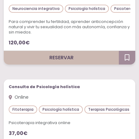
Neurociencia integrativa
Psicología holística
Psicoterapia
Para comprender tu fertilidad, aprender anticoncepción
natural y vivir tu sexualidad con más autonomía, confianza y
sin miedos.
120,00€
RESERVAR
Sesiones individuales
Consulta de Psicología holística
Online
Fitoterapia
Psicología holística
Terapias Psicológicas
Psicoterapia integrativa online
37,00€