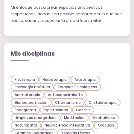
Mi enfoque busca crear espacios terapéuticos
respetuosos, donde sea posible comprender lo que nos
habita, sanar y recuperar la propia fuerza vital.
Mis disciplinas
Fitoterapia
Herboterapia
Arteterapia
Psicología holística
Terapias Psicológicas
Aromaterapia
Autoconocimiento
Bioneuroemoción
Chamanismo
Cristaloterapia
Eneagrama
Espiritualidad
Gestalt
Limpiezas energéticas
Meditación
Mindfulness
Naturopatía
Neurociencia integrativa
Oráculos
Terapias Energéticas
Terapias Físicas