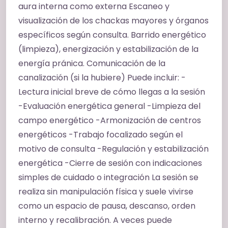
aura interna como externa Escaneo y
relajación profunda Disminución del estrés y la
visualización de los chackas mayores y órganos
sobrecarga Mayor claridad mental Sensación
específicos según consulta. Barrido energético
de alivio energético y emocional Más equilibrio
(limpieza), energización y estabilización de la
interno Mejor descanso Mayor sensación de
energía pránica. Comunicación de la
vitalidad Acompañamiento en momentos de
canalización (si la hubiere) Puede incluir: -
cambio, crisis o agotamiento Sensación de
Lectura inicial breve de cómo llegas a la sesión
mayor enraizamiento y bienestar general
-Evaluación energética general -Limpieza del
campo energético -Armonización de centros
energéticos -Trabajo focalizado según el
motivo de consulta -Regulación y estabilización
energética -Cierre de sesión con indicaciones
simples de cuidado o integración La sesión se
realiza sin manipulación física y suele vivirse
como un espacio de pausa, descanso, orden
interno y recalibración. A veces puede