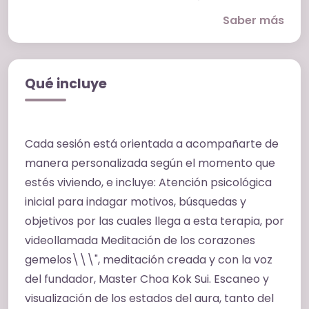
liviandad y claridad. Es una terapia sutil, no
Saber más
invasiva y puede acompañar procesos físicos,
emocionales y mentales desde una mirada
integral. La sanación pránica no reemplaza
Qué incluye
atención médica, psicológica ni psiquiátrica,
sino que puede complementar otros
tratamientos y procesos de cuidado. Un
Cada sesión está orientada a acompañarte de
sanador pránico tradicional trabaja con el
manera personalizada según el momento que
campo energético del cuerpo para eliminar la
estés viviendo, e incluye: Atención psicológica
congestión y dirigir prana (energía vital) fresco
inicial para indagar motivos, búsquedas y
a las zonas agotadas. Las técnicas pueden
objetivos por las cuales llega a esta terapia, por
incluir el escaneo del aura, movimientos de
videollamada Meditación de los corazones
barrido y visualización focalizada. Todo esto se
gemelos\\\", meditación creada y con la voz
realiza sin contacto físico. Los beneficios
del fundador, Master Choa Kok Sui. Escaneo y
pueden variar de una persona a otra, pero
visualización de los estados del aura, tanto del
muchas personas refieren: Sensación de