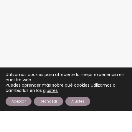
Utilizamos cookies para ofrecerte la mejor experiencia en
nuestra web.
Puedes aprender más sobre qué cookies utilizamos o
cambiarlas en los
ajustes
.
Aceptar
Rechazar
Ajustes