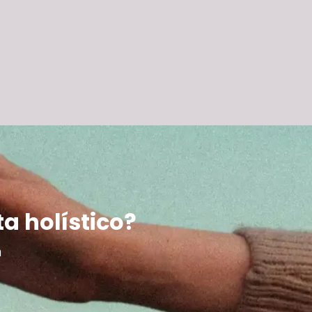
ta holístico?
m