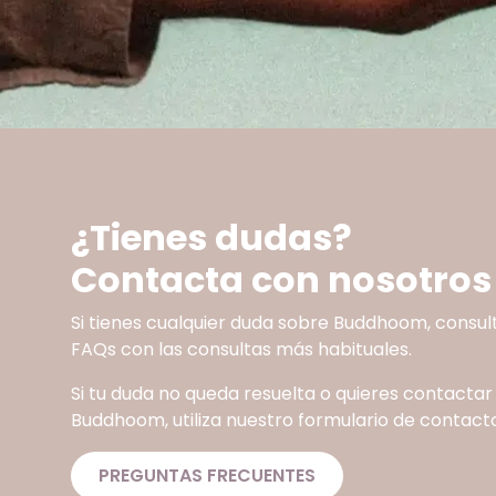
¿Tienes dudas?
Contacta con nosotros
Si tienes cualquier duda sobre Buddhoom, consul
FAQs con las consultas más habituales.
Si tu duda no queda resuelta o quieres contactar
Buddhoom, utiliza nuestro formulario de contacto
PREGUNTAS FRECUENTES