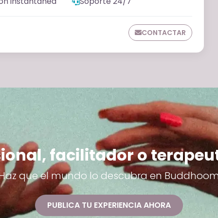
ón instantánea
Soporte 24/7
CONTACTAR
ional, facilitador o terapeu
Haz que el mundo lo descubra en Buddhoo
PUBLICA TU EXPERIENCIA AHORA