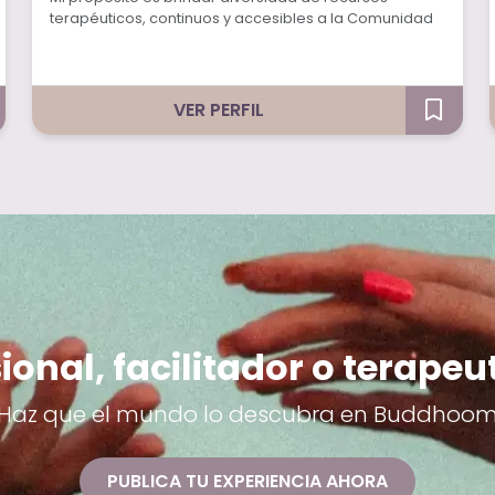
terapéuticos, continuos y accesibles a la Comunidad
VER PERFIL
ional, facilitador o terapeu
Haz que el mundo lo descubra en Buddhoo
PUBLICA TU EXPERIENCIA AHORA