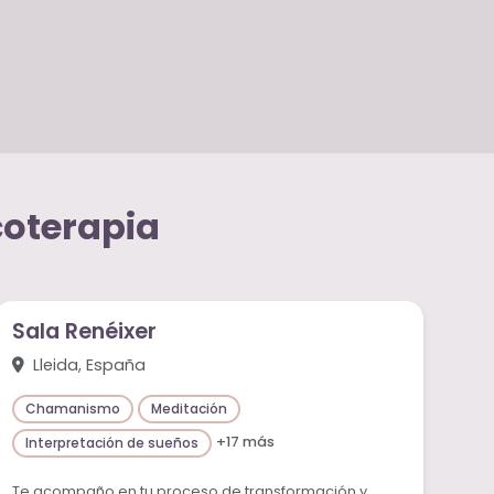
coterapia
Sala Renéixer
Lleida, España
Chamanismo
Meditación
+17 más
Interpretación de sueños
Te acompaño en tu proceso de transformación y