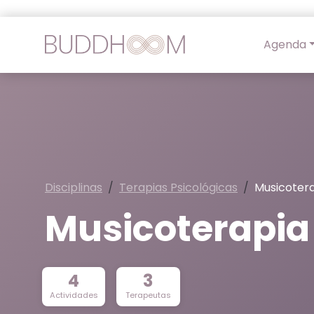
Agenda
Disciplinas
Terapias Psicológicas
Musicoter
Musicoterapia
4
3
Actividades
Terapeutas