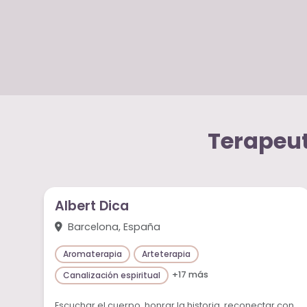
Terapeut
Albert Dica
Barcelona, España
Aromaterapia
Arteterapia
+17 más
Canalización espiritual
Escuchar el cuerpo, honrar la historia, reconectar con