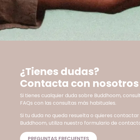
¿Tienes dudas?
Contacta con nosotros
Si tienes cualquier duda sobre Buddhoom, consul
FAQs con las consultas más habituales.
Si tu duda no queda resuelta o quieres contactar
Buddhoom, utiliza nuestro formulario de contacto
PREGUNTAS FRECUENTES