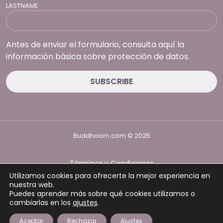
LASTNAME
Antes de enviar el formulario, consulta aquí la
información básica sobre protección de datos.
Buddhoom.com © 2025
Términos y Condiciones
Política de Privacidad
Utilizamos cookies para ofrecerte la mejor experiencia en
Política de cookies
nuestra web.
Puedes aprender más sobre qué cookies utilizamos o
cambiarlas en los
ajustes
.
Aceptar
Rechazar
Ajustes