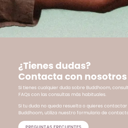
¿Tienes dudas?
Contacta con nosotros
Si tienes cualquier duda sobre Buddhoom, consul
FAQs con las consultas más habituales.
Si tu duda no queda resuelta o quieres contactar
Buddhoom, utiliza nuestro formulario de contacto
PREGUNTAS FRECUENTES