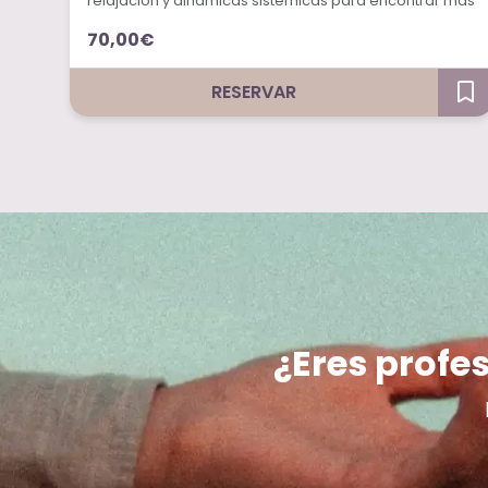
relajación y dinámicas sistémicas para encontrar más
calma y equilibrio en la familia.
70,00€
RESERVAR
¿Eres profes