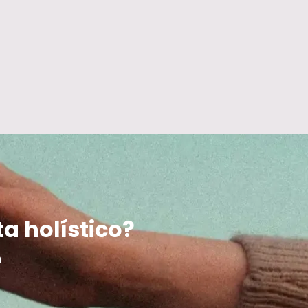
ta holístico?
m