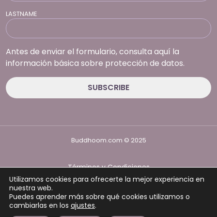
LASTNAME
Antes de enviar el formulario, consulta aquí la
información básica sobre protección de datos.
Buddhoom.com © 2025
Términos y Condiciones
Política de Privacidad
Utilizamos cookies para ofrecerte la mejor experiencia en
Política de cookies
nuestra web.
Puedes aprender más sobre qué cookies utilizamos o
cambiarlas en los
ajustes
.