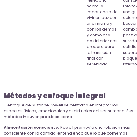
reflexionar
consci
sobre la
Este te
importancia de
una gu
vivir en paz con
quiene
uno mismo y
buscan
con los demás,
cambi
y cómo esa
positiv
paz interior nos
su vida
prepara para
cotidia
la transición
supera
final con
bloqu
serenidad.
interno
Métodos y enfoque integral
El enfoque de Suzanne Powell se centraba en integrar los
aspectos físicos, emocionales y espirituales del ser humano. Sus
métodos incluyen prácticas como:
Alimentación consciente:
Powell promovía una relación más
consciente con la comida, entendiendo que lo que comemos