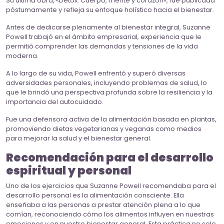
Su última obra, «Detox: Cuerpo, mente y corazón», fue publicada
póstumamente y refleja su enfoque holístico hacia el bienestar.
Antes de dedicarse plenamente al bienestar integral, Suzanne
Powell trabajó en el ámbito empresarial, experiencia que le
permitió comprender las demandas y tensiones de la vida
moderna.
A lo largo de su vida, Powell enfrentó y superó diversas
adversidades personales, incluyendo problemas de salud, lo
que le brindó una perspectiva profunda sobre la resiliencia y la
importancia del autocuidado.
Fue una defensora activa de la alimentación basada en plantas,
promoviendo dietas vegetarianas y veganas como medios
para mejorar la salud y el bienestar general.
Recomendación para el desarrollo
espiritual y personal
Uno de los ejercicios que Suzanne Powell recomendaba para el
desarrollo personal es la alimentación consciente. Ella
enseñaba a las personas a prestar atención plena a lo que
comían, reconociendo cómo los alimentos influyen en nuestras
emociones y en nuestro bienestar general. Esta práctica no solo