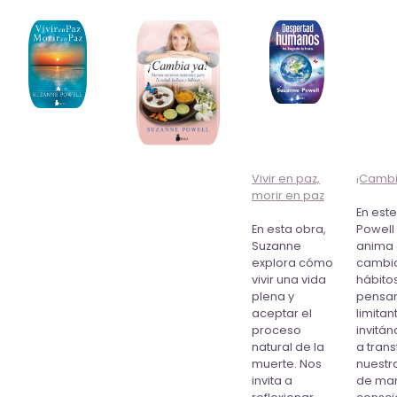
Vivir en paz,
¡Cambi
morir en paz
En este
En esta obra,
Powell
Suzanne
anima
explora cómo
cambi
vivir una vida
hábitos
plena y
pensa
aceptar el
limitan
proceso
invitá
natural de la
a tran
muerte. Nos
nuestr
invita a
de ma