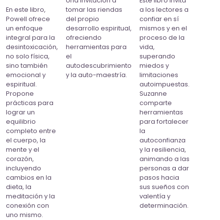
Una invitación a
Este libro invita
En este libro,
tomar las riendas
a los lectores a
Powell ofrece
del propio
confiar en sí
un enfoque
desarrollo espiritual,
mismos y en el
integral para la
ofreciendo
proceso de la
desintoxicación,
herramientas para
vida,
no solo física,
el
superando
sino también
autodescubrimiento
miedos y
emocional y
y la auto-maestría.
limitaciones
espiritual.
autoimpuestas.
Propone
Suzanne
prácticas para
comparte
lograr un
herramientas
equilibrio
para fortalecer
completo entre
la
el cuerpo, la
autoconfianza
mente y el
y la resiliencia,
corazón,
animando a las
incluyendo
personas a dar
cambios en la
pasos hacia
dieta, la
sus sueños con
meditación y la
valentía y
conexión con
determinación.
uno mismo.