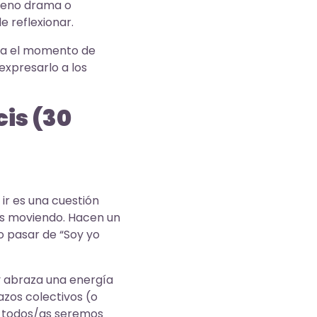
pleno drama o
 reflexionar.
 sea el momento de
expresarlo a los
cis (30
ir es una cuestión
os moviendo. Hacen un
mo pasar de “Soy yo
y abraza una energía
zos colectivos (o
 no todos/as seremos