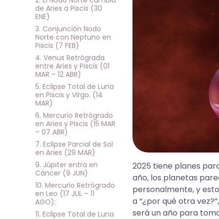
de Aries a Piscis (30
ENE)
3. Conjunción Nodo
Norte con Neptuno en
Piscis (7 FEB)
4. Venus Retrógrada
entre Aries y Piscis (01
MAR – 12 ABR)
5. Eclipse Total de Luna
en Piscis y Virgo. (14
MAR)
6. Mercurio Retrógrado
en Aries y Piscis (15 MAR
– 07 ABR)
7. Eclipse Parcial de Sol
en Aries (29 MAR)
9. Júpiter entra en
2025 tiene planes para
Cáncer (9 JUN)
año, los planetas par
10. Mercurio Retrógrado
personalmente, y esto
en Leo (17 JUL – 11
a “¿por qué otra vez?”
AGO):
será un año para toma
11. Eclipse Total de Luna