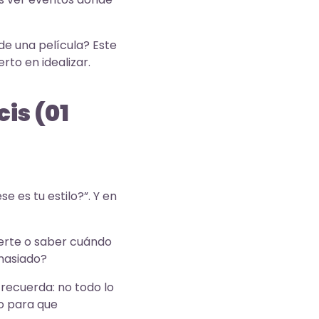
de una película? Este
rto en idealizar.
is (01
 es tu estilo?”. Y en
fuerte o saber cuándo
emasiado?
 recuerda: no todo lo
o para que