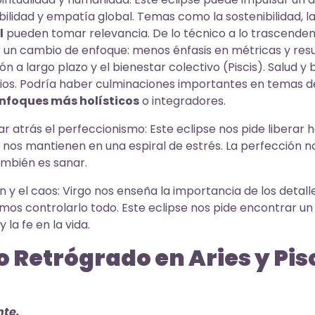
ilidad y empatía global. Temas como la sostenibilidad, l
l
pueden tomar relevancia. De lo técnico a lo trascendent
 un cambio de enfoque: menos énfasis en métricas y res
ón a largo plazo y el bienestar colectivo (Piscis). Salud y b
arios. Podría haber culminaciones importantes en temas d
nfoques más holísticos
o integradores.
r atrás el perfeccionismo: Este eclipse nos pide liberar h
 nos mantienen en una espiral de estrés. La perfección no 
ambién es sanar.
en y el caos: Virgo nos enseña la importancia de los detalle
s controlarlo todo. Este eclipse nos pide encontrar un e
 la fe en la vida.
o Retrógrado en Aries y Pis
nte.