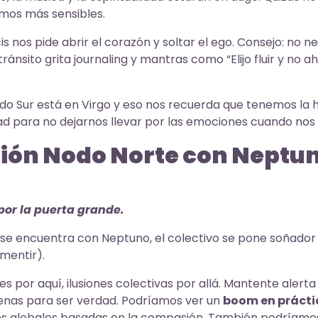
emos más sensibles.
scis nos pide abrir el corazón y soltar el ego. Consejo: no n
tránsito grita journaling y mantras como “Elijo fluir y no
o Sur está en Virgo y eso nos recuerda que tenemos la 
dad para no dejarnos llevar por las emociones cuando no
ión Nodo Norte con Neptun
por la puerta grande.
se encuentra con Neptuno, el colectivo se pone soñador
mentir).
es por aquí, ilusiones colectivas por allá. Mantente aler
nas para ser verdad. Podríamos ver un
boom en práctic
es globales basadas en la compasión. También podríamo