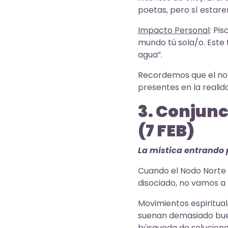
poetas, pero sí estar
Impacto Personal
: Pi
mundo tú sola/o. Este 
agua”.
Recordemos que el nod
presentes en la reali
3. Conjunc
(7 FEB)
La mística entrando 
Cuando el Nodo Norte 
disociado, no vamos a 
Movimientos espiritual
suenan demasiado bue
búsqueda de solucion