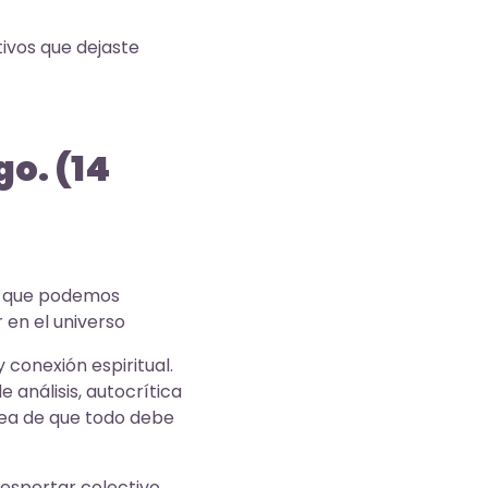
ivos que dejaste
go. (14
 lo que podemos
r en el universo
 conexión espiritual.
 análisis, autocrítica
dea de que todo debe
despertar colectivo