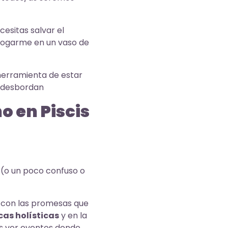
ecesitas salvar el
 ahogarme en un vaso de
herramienta de estar
s desbordan
o en Piscis
 (o un poco confuso o
ta con las promesas que
as holísticas
y en la
s ver eventos donde