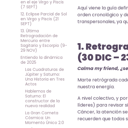
en el eje Virgo y Piscis
(7 SEPT)
Aquí viene la guía defi
12. Eclipse Parcial de Sol
orden cronológico y de
en Virgo y Piscis (21
transpersonales, ya q
SEPT)
13. Última
Retrogradación de
Mercurio entre
1. Retrogr
Sagitario y Escorpio (9-
29 NOV)
(30 DIC – 2
Entiendo la dinámica
de 2025
Calma my friend, ¿se
Las Cuadraturas de
Júpiter y Saturno:
Una Historia en Tres
Marte retrógrada cada
Actos
nuestra energía.
Hablemos de
Saturno: El
A nivel colectivo, y po
constructor de la
líderes) para revisar s
nueva realidad
Cáncer, la atención se
La Gran Cometa
Cósmica: Un
recuerden que todos s
Momento Único 2.0