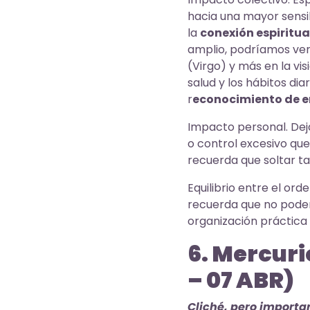
hacia una mayor sensib
la
conexión espiritua
amplio, podríamos ver
(Virgo) y más en la visi
salud y los hábitos di
r
econocimiento de e
Impacto personal. Deja
o control excesivo que
recuerda que soltar t
Equilibrio entre el ord
recuerda que no podemo
organización práctica y
6. Mercuri
– 07 ABR)
Cliché, pero importa