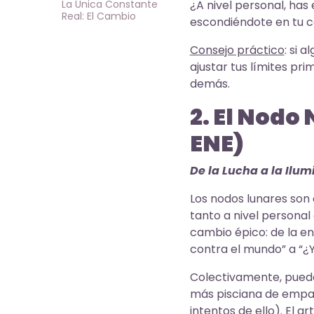
La Única Constante
¿A nivel personal, ha
Real: El Cambio
escondiéndote en tu c
Consejo práctico
: si 
ajustar tus límites pr
demás.
2. El Nodo
ENE)
De la Lucha a la Ilu
Los nodos lunares son 
tanto a nivel persona
cambio épico: de la ene
contra el mundo” a “¿Y
Colectivamente, puede
más pisciana de empat
intentos de ello). El a