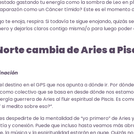
s estado gastando tu energía como la sombra de Leo en 
aparazón como un Cáncer tímido? Este es el momento de
algo te enoja, respira. Si todavía te sigue enojando, quizás
imero y dejarlos claros contigo misma/o para luego poder 
 Norte cambia de Aries a Pis
minación
el destino en el GPS que nos apunta a dónde ir. Por dónde 
l como colectivo que se basa en desde dónde nos estam
rgía guerrera de Aries al fluir espiritual de Piscis. Es co
 si medito sobre eso?”.
s despedirte de la mentalidad de “yo primero” de Aries 
ía y conexión. Puede que incluso hasta veamos más abra
rte, la música y la espiritualidad estarán en auge. Quizás