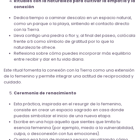
Rituales con la naturaleza para cultivar la empatía y la
conexión
Dedica tiempo a caminar descalzo en un espacio natural,
como un parque o la playa, sintiendo el contacto directo
con la Tierra.
Lleva contigo una piedra o flor y, al final del paseo, colócala
frente a ti como símbolo de gratitud por lo que la
naturaleza te ofrece.
Reflexiona sobre cómo puedes incorporar más equilibrio
entre recibir y dar en tu vida diaria.
Este ritual fomenta la conexión con la Tierra como una extensión
de lo femenino y permite integrar una actitud de reciprocidad y
cuidado.
Ceremonia de renacimiento
Esta práctica, inspirada en el resurgir de lo femenino,
consiste en crear un espacio sagrado en casa donde
puedas simbolizar el inicio de una nueva etapa.
Escribe en una hoja aquello que sientes que limita tu
esencia femenina (por ejemplo, miedo a la vulnerabilidad,
culpa, o desconexión con tus emociones).
Quema esa hoja de manera segura, visualizando cómo