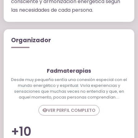
consciente y armonización energética según
equilibrio interior Cada sesión se realiza de
las necesidades de cada persona.
forma personalizada, adaptándose a las
necesidades de cada persona y creando un
espacio seguro, cálido y de acompañamiento
consciente. Trabajo desde una visión holística
Organizador
del bienestar, integrando cuerpo, mente,
emociones y energía para ayudar a recuperar
el equilibrio natural y favorecer procesos de
Fadmaterapias
sanación y armonización integral.
Desde muy pequeña sentía una conexión especial con el
mundo energético y espiritual. Vivía experiencias y
sensaciones que muchas veces no entendía y que, en
aquel momento, pocas personas comprendían.…
VER PERFIL COMPLETO
+10