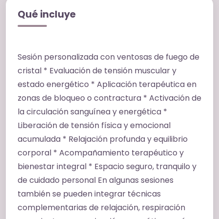
física del cuerpo. A nivel emocional y
Qué incluye
energético, las ventosas permiten liberar
cargas acumuladas relacionadas con el estrés,
la ansiedad, el agotamiento emocional y
Sesión personalizada con ventosas de fuego de
tensiones internas que muchas veces quedan
cristal * Evaluación de tensión muscular y
reflejadas en el cuerpo físico. Muchas personas
estado energético * Aplicación terapéutica en
experimentan una sensación de ligereza,
zonas de bloqueo o contractura * Activación de
calma, descanso profundo y liberación
la circulación sanguínea y energética *
emocional después de la sesión. Es una terapia
Liberación de tensión física y emocional
especialmente recomendada para personas
acumulada * Relajación profunda y equilibrio
que sufren: * Estrés y ansiedad * Insomnio o
corporal * Acompañamiento terapéutico y
dificultad para descansar * Contracturas y
bienestar integral * Espacio seguro, tranquilo y
tensión muscular * Cansancio físico y
de cuidado personal En algunas sesiones
emocional * Sobrecarga mental * Bloqueos
también se pueden integrar técnicas
energéticos * Dolores corporales y rigidez
complementarias de relajación, respiración
muscular * Necesidad de relajación profunda y