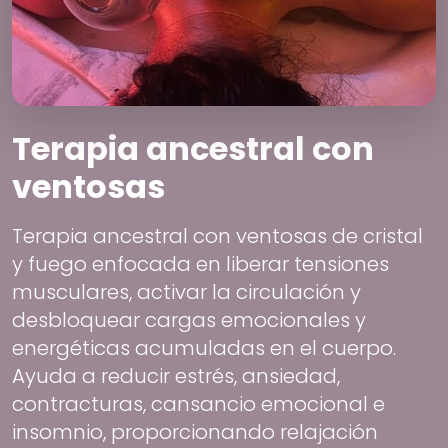
Terapia ancestral con
ventosas
Terapia ancestral con ventosas de cristal
y fuego enfocada en liberar tensiones
musculares, activar la circulación y
desbloquear cargas emocionales y
energéticas acumuladas en el cuerpo.
Ayuda a reducir estrés, ansiedad,
contracturas, cansancio emocional e
insomnio, proporcionando relajación