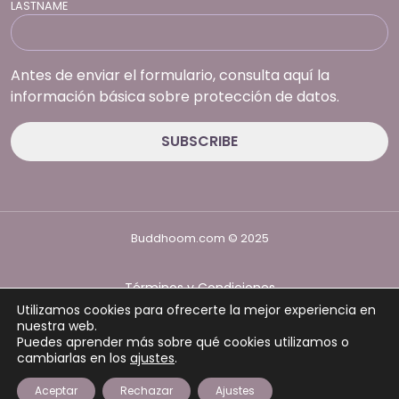
LASTNAME
Antes de enviar el formulario, consulta aquí la
información básica sobre protección de datos.
Buddhoom.com © 2025
Términos y Condiciones
Política de Privacidad
Utilizamos cookies para ofrecerte la mejor experiencia en
Política de cookies
nuestra web.
Puedes aprender más sobre qué cookies utilizamos o
cambiarlas en los
ajustes
.
Aceptar
Rechazar
Ajustes