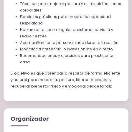
Sentirte con más energía, calma y equilibrio
Técnicas para mejorar postura y disminuir tensiones
corporales
No necesitas experiencia previa. Las sesiones están
Ejercicios prácticos para mejorar la capacidad
adaptadas a cada persona y puedes realizarlas tanto
respiratoria
presencialmente como online.
Herramientas para regular el sistema nervioso y
reducir estrés
Mi objetivo no es solo que hagas ejercicios durante la
Acompañamiento personalizado durante la sesión
sesión, sino que entiendas cómo funciona tu respiración
Modalidad presencial o clases online en directo
y cómo influye en todo tu cuerpo para que puedas
Recomendaciones y ejercicios para practicar en
integrar herramientas reales y duraderas en tu día a día.
casa
El objetivo es que aprendas a respirar de forma eficiente
y natural para mejorar tu postura, liberar tensiones y
recuperar bienestar físico y emocional desde la raíz.
Organizador