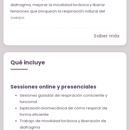
diafragma, mejorar la movilidad torácica y liberar
tensiones que bloquean la respiración natural del
cuerpo.
A través de ejercicios guiados, movilidad, conciencia
corporal y técnicas de liberación del diafragma, iremos
Saber más
reeducando el patrón respiratorio para ayudarte a
respirar con más amplitud, calma y eficiencia.
Estas sesiones te ayudarán a:
Qué incluye
Aprender a respirar correctamente y de forma
consciente
Comprender biomecánicamente cómo funciona tu
Sessiones online y presenciales
respiración
Mejorar la postura y reducir tensiones corporales
Sesiones guiadas de respiración consciente y
Liberar bloqueos en diafragma, pecho, cuello y
funcional
espalda
Explicación biomecánica de cómo respirar de
Regular el sistema nervioso y disminuir estrés y
forma eficiente
ansiedad
Trabajo de movilidad torácica y liberación de
Mejorar movilidad, bienestar y conexión corporal
diafragma