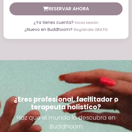
RESERVAR AHORA
¿Ya tienes cuenta?
Inicia sesión
¿Nuevo en Buddhoom?
Regístrate GRATIS
¿Eres profesional, facilitador o
terapeuta holístico?
Haz que el mundo lo descubra en
Buddhoom