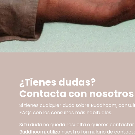
¿Tienes dudas?
Contacta con nosotros
Si tienes cualquier duda sobre Buddhoom, consul
FAQs con las consultas más habituales.
Si tu duda no queda resuelta o quieres contactar
Buddhoom, utiliza nuestro formulario de contacto