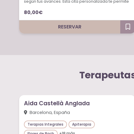
según tus avances. Esta cita personalizada te permite
consolidar los cambios positivos y optimizar tu
80,00€
proceso de sanación natural.
RESERVAR
Terapeutas
Aida Castellà Anglada
Barcelona, España
Terapias Integrales
Apiterapia
+18 más
Flores de Bach