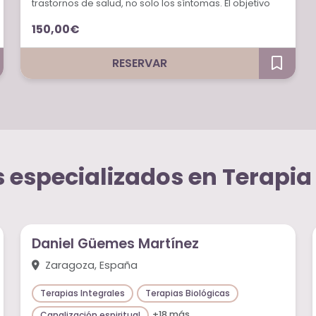
trastornos de salud, no solo los síntomas. El objetivo
principal es la recuperación del equilibrio a través de
150,00€
suplementos, productos naturales y fitoterapéuticos,
vitaminas, minerales y flores de Bach..
RESERVAR
 especializados en Terapia 
Daniel Güemes Martínez
Zaragoza, España
Terapias Integrales
Terapias Biológicas
+18 más
Canalización espiritual