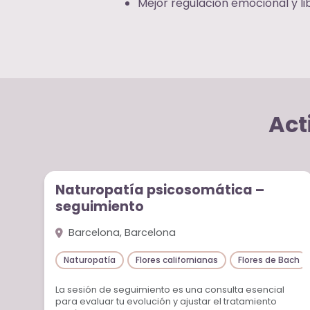
Mejor regulación emocional y l
Act
Sesiones individuales
Naturopatía psicosomática –
seguimiento
Barcelona, Barcelona
Naturopatía
Flores californianas
Flores de Bach
La sesión de seguimiento es una consulta esencial
para evaluar tu evolución y ajustar el tratamiento