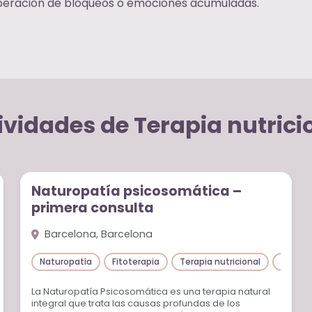
iberación de bloqueos o emociones acumuladas.
ividades de Terapia nutrici
Sesiones individuales
Naturopatía psicosomática –
primera consulta
Barcelona, Barcelona
Flores de Bush
Naturopatía
Fitoterapia
Fitoterapia
Terapia nutricional
Terapia nutricional
Flores 
La Naturopatía Psicosomática es una terapia natural
integral que trata las causas profundas de los