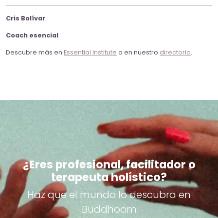
Cris Bolívar
Coach esencial
Descubre más en
Essential Institute
o en nuestro
directorio
.
¿Eres profesional, facilitador o
terapeuta holístico?
Haz que el mundo lo descubra en
Buddhoom