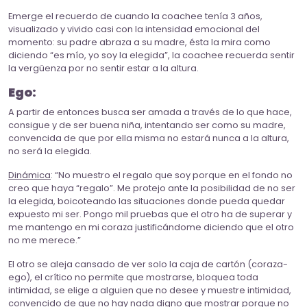
Emerge el recuerdo de cuando la coachee tenía 3 años,
visualizado y vivido casi con la intensidad emocional del
momento: su padre abraza a su madre, ésta la mira como
diciendo “es mío, yo soy la elegida”, la coachee recuerda sentir
la vergüenza por no sentir estar a la altura.
Ego:
A partir de entonces busca ser amada a través de lo que hace,
consigue y de ser buena niña, intentando ser como su madre,
convencida de que por ella misma no estará nunca a la altura,
no será la elegida.
Dinámica
: “No muestro el regalo que soy porque en el fondo no
creo que haya “regalo”. Me protejo ante la posibilidad de no ser
la elegida, boicoteando las situaciones donde pueda quedar
expuesto mi ser. Pongo mil pruebas que el otro ha de superar y
me mantengo en mi coraza justificándome diciendo que el otro
no me merece.”
El otro se aleja cansado de ver solo la caja de cartón (coraza-
ego), el crítico no permite que mostrarse, bloquea toda
intimidad, se elige a alguien que no desee y muestre intimidad,
convencido de que no hay nada digno que mostrar porque no