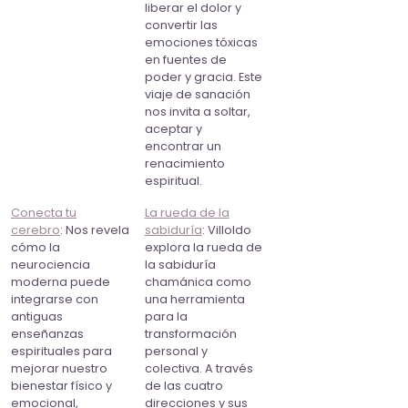
liberar el dolor y
convertir las
emociones tóxicas
en fuentes de
poder y gracia. Este
viaje de sanación
nos invita a soltar,
aceptar y
encontrar un
renacimiento
espiritual.
Conecta tu
La rueda de la
cerebro
: Nos revela
sabiduría
: Villoldo
cómo la
explora la rueda de
neurociencia
la sabiduría
moderna puede
chamánica como
integrarse con
una herramienta
antiguas
para la
enseñanzas
transformación
espirituales para
personal y
mejorar nuestro
colectiva. A través
bienestar físico y
de las cuatro
emocional,
direcciones y sus