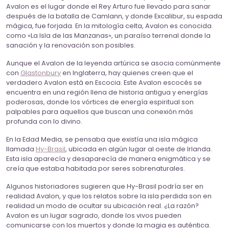
Avalon es el lugar donde el Rey Arturo fue llevado para sanar
después de la batalla de Camlann, y donde Excalibur, su espada
mágica, fue forjada. En la mitología celta, Avalon es conocida
como «La Isla de las Manzanas», un paraíso terrenal donde la
sanación y la renovación son posibles.
Aunque el Avalon de la leyenda artúrica se asocia comúnmente
con
Glastonbury
en Inglaterra, hay quienes creen que el
verdadero Avalon está en Escocia. Este Avalon escocés se
encuentra en una región llena de historia antigua y energías
poderosas, donde los vórtices de energía espiritual son
palpables para aquellos que buscan una conexión más
profunda con lo divino.
En la Edad Media, se pensaba que existía una isla mágica
llamada
Hy-Brasil
, ubicada en algún lugar al oeste de Irlanda.
Esta isla aparecía y desaparecía de manera enigmática y se
creía que estaba habitada por seres sobrenaturales.
Algunos historiadores sugieren que Hy-Brasil podría ser en
realidad Avalon, y que los relatos sobre la isla perdida son en
realidad un modo de ocultar su ubicación real. ¿La razón?
Avalon es un lugar sagrado, donde los vivos pueden
comunicarse con los muertos y donde la magia es auténtica.