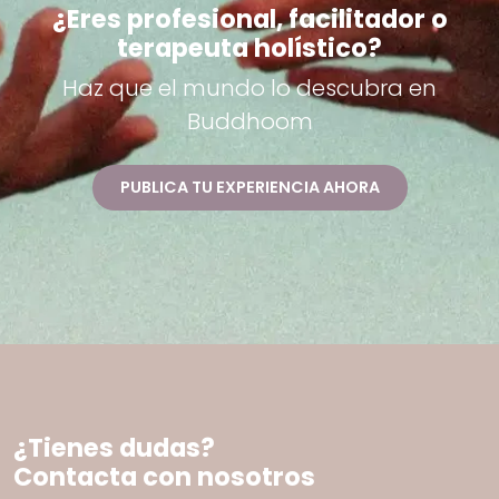
¿Eres profesional, facilitador o
terapeuta holístico?
Haz que el mundo lo descubra en
Buddhoom
PUBLICA TU EXPERIENCIA AHORA
¿Tienes dudas?
Contacta con nosotros