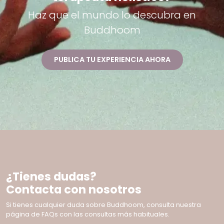
Haz que el mundo lo descubra en
Buddhoom
PUBLICA TU EXPERIENCIA AHORA
¿Tienes dudas?
Contacta con nosotros
Si tienes cualquier duda sobre Buddhoom, consulta nuestra
página de FAQs con las consultas más habituales.