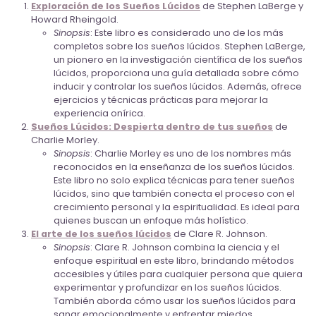
Exploración de los Sueños Lúcidos
de Stephen LaBerge y
Howard Rheingold.
Sinopsis
: Este libro es considerado uno de los más
completos sobre los sueños lúcidos. Stephen LaBerge,
un pionero en la investigación científica de los sueños
lúcidos, proporciona una guía detallada sobre cómo
inducir y controlar los sueños lúcidos. Además, ofrece
ejercicios y técnicas prácticas para mejorar la
experiencia onírica.
Sueños Lúcidos: Despierta dentro de tus sueños
de
Charlie Morley.
Sinopsis
: Charlie Morley es uno de los nombres más
reconocidos en la enseñanza de los sueños lúcidos.
Este libro no solo explica técnicas para tener sueños
lúcidos, sino que también conecta el proceso con el
crecimiento personal y la espiritualidad. Es ideal para
quienes buscan un enfoque más holístico.
El arte de los sueños lúcidos
de Clare R. Johnson.
Sinopsis
: Clare R. Johnson combina la ciencia y el
enfoque espiritual en este libro, brindando métodos
accesibles y útiles para cualquier persona que quiera
experimentar y profundizar en los sueños lúcidos.
También aborda cómo usar los sueños lúcidos para
sanar emocionalmente y enfrentar miedos.