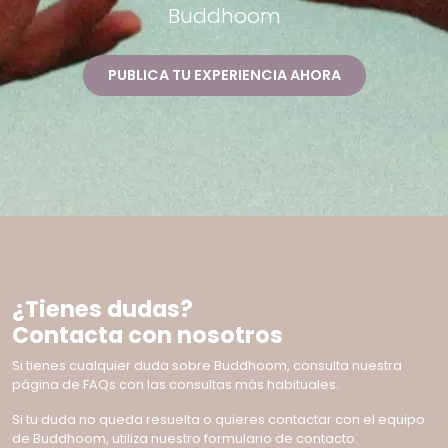
Buddhoom
PUBLICA TU EXPERIENCIA AHORA
¿Tienes dudas?
Contacta con nosotros
Si tienes cualquier duda sobre Buddhoom, consulta nuestra
página de FAQs con las consultas más habituales.
Si tu duda no queda resuelta o quieres contactar con el equipo
de Buddhoom, utiliza nuestro formulario de contacto.