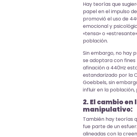
Hay teorías que sugie
papel en el impulso de
promovió el uso de 4
emocional y psicológi
«tensa» o «estresante» 
población.
Sin embargo, no hay 
se adoptara con fines
afinación a 440Hz est
estandarizado por la O
Goebbels, sin embargo,
influir en la població
2. El cambio en 
manipulativo:
También hay teorías q
fue parte de un esfuer
alineadas con la cree