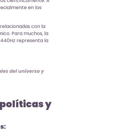
os científicamente. A
pecialmente en los
relacionadas con la
cnico. Para muchos, la
e 440Hz representa la
les del universo y
políticas y
s: