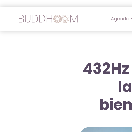
Agenda
432Hz 
l
bien