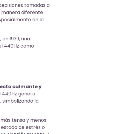
 decisiones tomadas a
e manera diferente
especialmente en la
 en 1939, una
ó el 440Hz como
efecto calmante y
el 440Hz genera
, simbolizando la
s más tensa y menos
 estado de estrés o