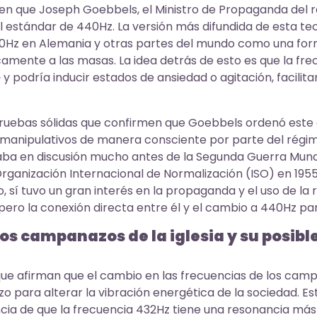
ren que Joseph Goebbels, el Ministro de Propaganda del r
l estándar de 440Hz. La versión más difundida de esta t
40Hz en Alemania y otras partes del mundo como una fo
camente a las masas. La idea detrás de esto es que la fr
y podría inducir estados de ansiedad o agitación, facilita
pruebas sólidas que confirmen que Goebbels ordenó est
 manipulativos de manera consciente por parte del régim
aba en discusión mucho antes de la Segunda Guerra Mundi
rganización Internacional de Normalización (ISO) en 1955
 sí tuvo un gran interés en la propaganda y el uso de la r
n, pero la conexión directa entre él y el cambio a 440Hz p
los campanazos de la iglesia y su posibl
ue afirman que el cambio en las frecuencias de los campa
zo para alterar la vibración energética de la sociedad. Es
ncia de que la frecuencia 432Hz tiene una resonancia má