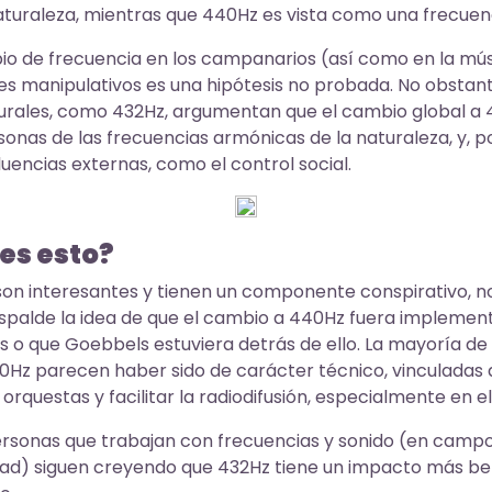
turaleza, mientras que 440Hz es vista como una frecuenci
bio de frecuencia en los campanarios (así como en la mús
s manipulativos es una hipótesis no probada. No obstan
turales, como 432Hz, argumentan que el cambio global a 
onas de las frecuencias armónicas de la naturaleza, y, p
luencias externas, como el control social.
 es esto?
son interesantes y tienen un componente conspirativo, n
respalde la idea de que el cambio a 440Hz fuera impleme
s o que Goebbels estuviera detrás de ello. La mayoría de 
0Hz parecen haber sido de carácter técnico, vinculadas 
n orquestas y facilitar la radiodifusión, especialmente en 
rsonas que trabajan con frecuencias y sonido (en campo
idad) siguen creyendo que 432Hz tiene un impacto más benef