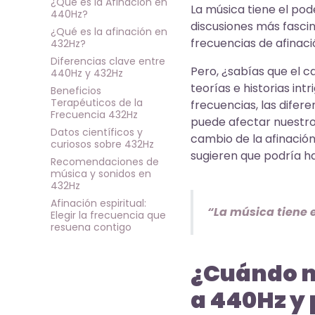
¿Qué es la Afinación en
La música tiene el pod
440Hz?
discusiones más fascin
¿Qué es la afinación en
frecuencias de afinac
432Hz?
Diferencias clave entre
Pero, ¿sabías que el c
440Hz y 432Hz
teorías e historias int
Beneficios
Terapéuticos de la
frecuencias, las difer
Frecuencia 432Hz
puede afectar nuestro
Datos científicos y
cambio de la afinación
curiosos sobre 432Hz
sugieren que podría h
Recomendaciones de
música y sonidos en
432Hz
Afinación espiritual:
“La música tiene 
Elegir la frecuencia que
resuena contigo
¿Cuándo n
a 440Hz y 