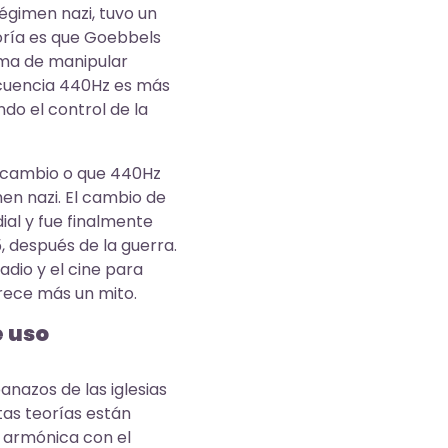
égimen nazi, tuvo un
eoría es que Goebbels
rma de manipular
ecuencia 440Hz es más
ndo el control de la
e cambio o que 440Hz
en nazi. El cambio de
al y fue finalmente
, después de la guerra.
adio y el cine para
arece más un mito.
e uso
nazos de las iglesias
tas teorías están
s armónica con el