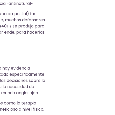
a «antinatural».
ica orquestal) fue
te, muchos defensores
440Hz se produjo para
or ende, para hacerlas
o hay evidencia
ntado específicamente
las decisiones sobre la
a la necesidad de
el mundo anglosajón.
s como la terapia
icioso a nivel físico,