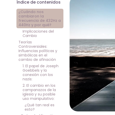
Índice de contenidos
¿Cuándo nos
cambiaron la
frecuencia de 432Hz a
440Hz y por qué?
Implicaciones del
Cambio
Teorías
Controversiales:
Influencias políticas y
simbólicas en el
cambio de afinación
1. El papel de Joseph
Goebbels y la
conexión con los
nazis:
2. El cambio en los
campanazos de la
iglesia y su posible
uso manipulativo:
¿Qué tan real es
esto?