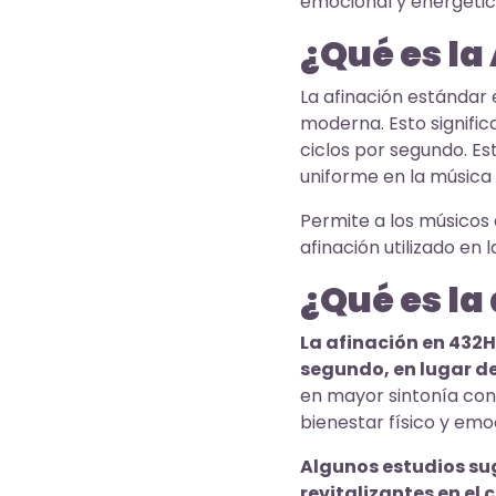
emocional y energétic
¿Qué es la
La afinación estándar
moderna. Esto signific
ciclos por segundo. Es
uniforme en la música 
Permite a los músicos 
afinación utilizado en
¿Qué es la
La afinación en 432Hz
segundo, en lugar d
en mayor sintonía con 
bienestar físico y em
Algunos estudios su
revitalizantes en el 