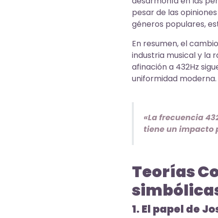
desarmonía en las per
pesar de las opinione
géneros populares, est
En resumen, el cambio
industria musical y la 
afinación a 432Hz sigu
uniformidad moderna
«La frecuencia 43
tiene un impacto p
Teorías Co
simbólicas
1. El papel de J