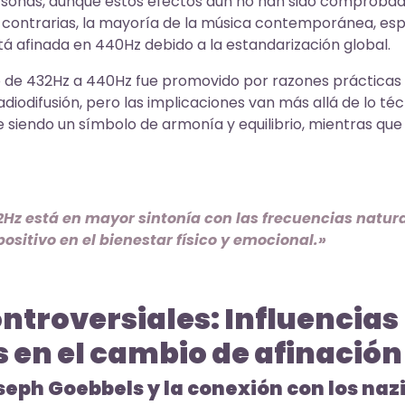
sonas, aunque estos efectos aun no han sido comprobad
s contrarias, la mayoría de la música contemporánea, es
á afinada en 440Hz debido a la estandarización global.
 de 432Hz a 440Hz fue promovido por razones prácticas 
radiodifusión, pero las implicaciones van más allá de lo té
e siendo un símbolo de armonía y equilibrio, mientras qu
.
2Hz está en mayor sintonía con las frecuencias natura
ositivo en el bienestar físico y emocional.»
ntroversiales: Influencias 
 en el cambio de afinación
oseph Goebbels y la conexión con los nazi