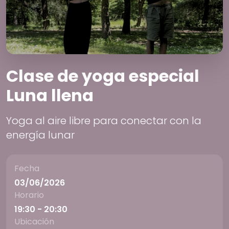
Clase de yoga especial
Luna llena
Yoga al aire libre para conectar con la
energía lunar
Fecha
03/06/2026
Horario
19:30 - 20:30
Ubicación