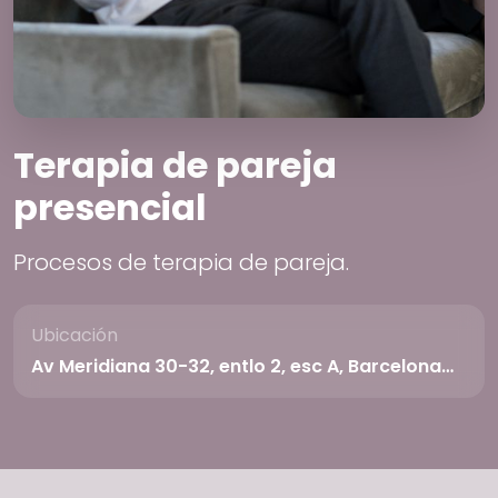
Terapia de pareja
presencial
Procesos de terapia de pareja.
Ubicación
Av Meridiana 30-32, entlo 2, esc A, Barcelona…