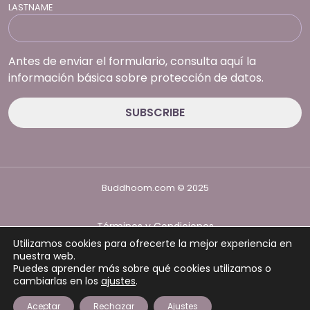
LASTNAME
Antes de enviar el formulario, consulta aquí la
información básica sobre protección de datos.
Buddhoom.com © 2025
Términos y Condiciones
Política de Privacidad
Utilizamos cookies para ofrecerte la mejor experiencia en
Política de cookies
nuestra web.
Puedes aprender más sobre qué cookies utilizamos o
cambiarlas en los
ajustes
.
Aceptar
Rechazar
Ajustes