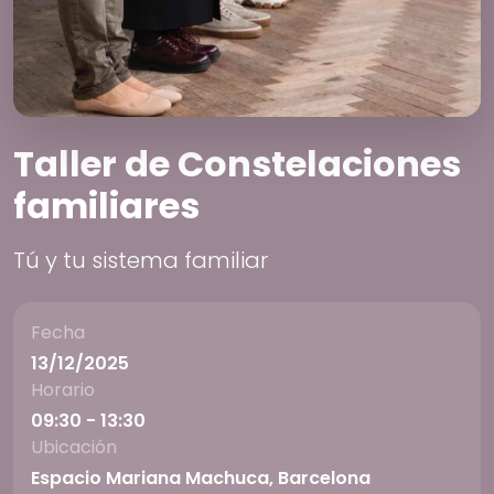
Taller de Constelaciones
familiares
Tú y tu sistema familiar
Fecha
13/12/2025
Horario
09:30 - 13:30
Ubicación
Espacio Mariana Machuca, Barcelona