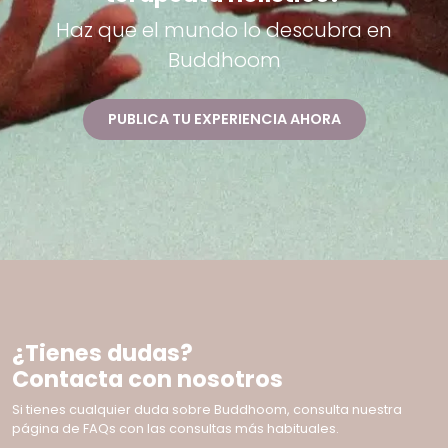
Haz que el mundo lo descubra en
Buddhoom
PUBLICA TU EXPERIENCIA AHORA
¿Tienes dudas?
Contacta con nosotros
Si tienes cualquier duda sobre Buddhoom, consulta nuestra
página de FAQs con las consultas más habituales.