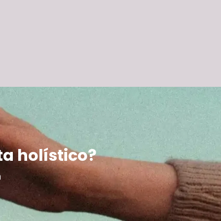
ta holístico?
m