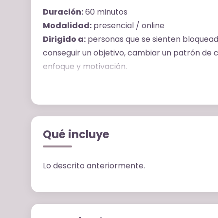
Duración:
60 minutos
Modalidad:
presencial / online
Dirigido a:
personas que se sienten bloqueada
conseguir un objetivo, cambiar un patrón de
enfoque y motivación.
Cambiar empieza por comprender cómo funci
dejar de luchar contra él y empezar a trabajar
Qué incluye
Lo descrito anteriormente.