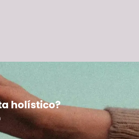
ta holístico?
m