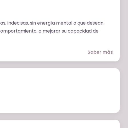
s, indecisas, sin energía mental o que desean
 comportamiento, o mejorar su capacidad de
onas. Cuando entiendes tu cerebro, puedes
Saber más
 con él.