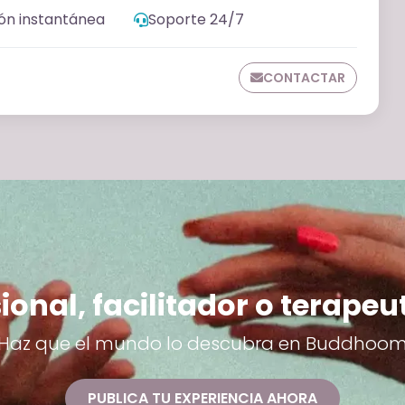
ón instantánea
Soporte 24/7
CONTACTAR
ional, facilitador o terapeu
Haz que el mundo lo descubra en Buddhoo
PUBLICA TU EXPERIENCIA AHORA