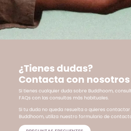
¿Tienes dudas?
Contacta con nosotros
Si tienes cualquier duda sobre Buddhoom, consul
FAQs con las consultas más habituales.
Si tu duda no queda resuelta o quieres contactar
Buddhoom, utiliza nuestro formulario de contacto