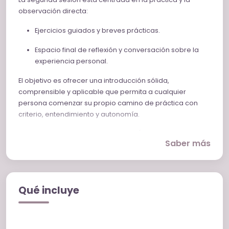
observación directa:
Ejercicios guiados y breves prácticas.
Espacio final de reflexión y conversación sobre la
experiencia personal.
El objetivo es ofrecer una introducción sólida,
comprensible y aplicable que permita a cualquier
persona comenzar su propio camino de práctica con
criterio, entendimiento y autonomía.
Duración: 2 sesiones de 60 minutos (80 euros en total las
Saber más
dos sesiones)
Modalidad: online
Dirigido a: personas que desean iniciarse en la
meditación y la atención plena desde un enfoque
Qué incluye
racional, sencillo y vivencial.