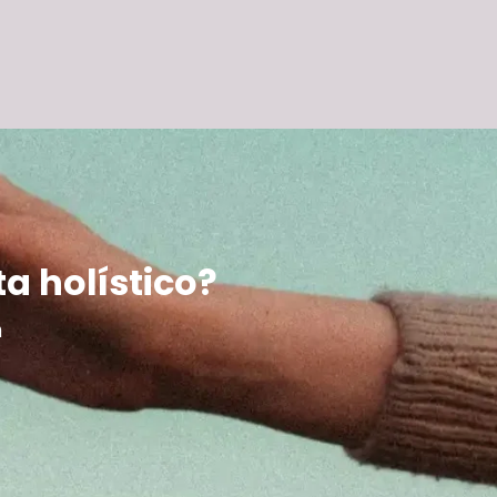
ta holístico?
m