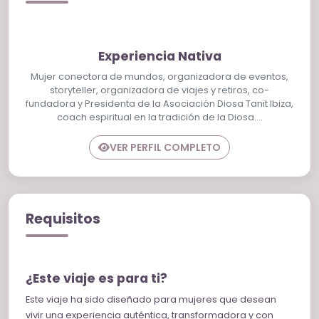
regalarse tiempo para sí mismas, viajar acompañadas
por otras mujeres afines y abrirse a una vivencia
transformadora que combina cultura, espiritualidad,
naturaleza, bienestar y diversión.
Experiencia Nativa
Más que unas vacaciones, este es un viaje para
Mujer conectora de mundos, organizadora de eventos,
storyteller, organizadora de viajes y retiros, co-
reconectar con tu esencia, despertar tu intuición y
fundadora y Presidenta de la Asociación Diosa Tanit Ibiza,
dejarte inspirar por la magia de la isla de la Diosa.
coach espiritual en la tradición de la Diosa.…
VER PERFIL COMPLETO
Requisitos
¿Este viaje es para ti?
Este viaje ha sido diseñado para mujeres que desean
vivir una experiencia auténtica, transformadora y con