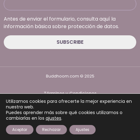
Antes de enviar el formulario, consulta aquí la
información básica sobre protección de datos.
Buddhoom.com © 2025
Términos y Condiciones
Política de Privacidad
Utilizamos cookies para ofrecerte la mejor experiencia en
Política de cookies
nuestra web.
Puedes aprender más sobre qué cookies utilizamos o
cambiarlas en los
ajustes
.
Aceptar
Rechazar
Ajustes