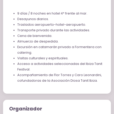
mediterránea.
Uno de los momentos más especiales de la experiencia
9 días / 8 noches en hotel 4* frente al mar.
será la asistencia al Ibiza Tanit Festival, un encuentro
Desayunos diarios.
cultural y espiritual que honra el legado de Tanit y
Traslados aeropuerto-hotel-aeropuerto.
celebra el sagrado femenino a través del arte, la música,
Transporte privado durante las actividades.
la tradición, la sabiduría ancestral y el encuentro entre
Cena de bienvenida.
mujeres. Tendremos la oportunidad de participar en dos
Almuerzo de despedida.
de sus principales actividades: el Día Internacional de la
Excursión en catamarán privado a Formentera con
Mujer Indígena y el Día Mundial de la Diosa.
catering.
Visitas culturales y espirituales.
A lo largo del viaje descubriremos la riqueza cultural de
Acceso a actividades seleccionadas del Ibiza Tanit
Ibiza, su historia, sus paisajes, su gastronomía y la
Festival.
energía única que ha convertido a esta isla en un lugar
Acompañamiento de Flor Torres y Caro Leonardini,
de inspiración para generaciones enteras.
cofundadoras de la Asociación Diosa Tanit Ibiza.
Compartiremos experiencias significativas, momentos
de reflexión, risas, conversaciones profundas y
celebraciones bajo el cielo mediterráneo.
Esta experiencia está especialmente diseñada para
Organizador
mujeres que desean desconectar del ruido cotidiano,