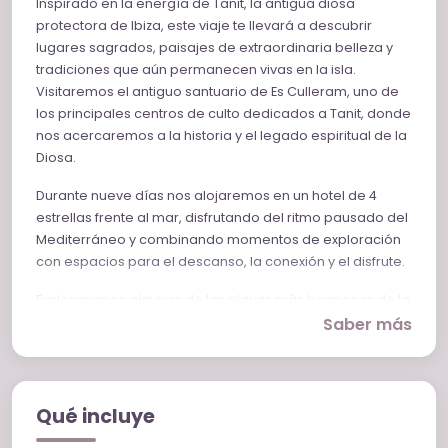
Inspirado en la energía de Tanit, la antigua diosa
protectora de Ibiza, este viaje te llevará a descubrir
lugares sagrados, paisajes de extraordinaria belleza y
tradiciones que aún permanecen vivas en la isla.
Visitaremos el antiguo santuario de Es Culleram, uno de
los principales centros de culto dedicados a Tanit, donde
nos acercaremos a la historia y el legado espiritual de la
Diosa.
Durante nueve días nos alojaremos en un hotel de 4
estrellas frente al mar, disfrutando del ritmo pausado del
Mediterráneo y combinando momentos de exploración
con espacios para el descanso, la conexión y el disfrute.
Exploraremos algunas de las playas más hermosas de la
isla, como Ses Salines, Cala San Vicente y Cala Martina,
Saber más
conectando con la fuerza de los elementos, el mar y la
naturaleza ibicenca. También navegaremos en un
catamarán privado hacia la mágica isla de Formentera,
donde disfrutaremos de aguas cristalinas, paisajes
Qué incluye
inolvidables y una jornada de auténtica celebración