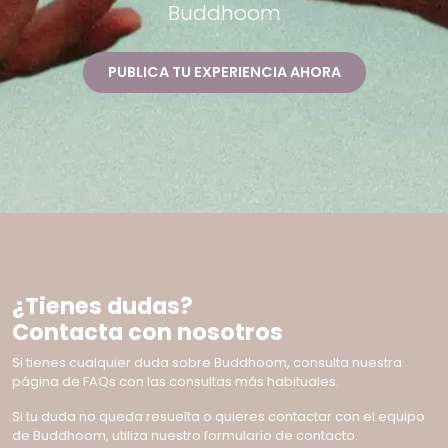
Buddhoom
PUBLICA TU EXPERIENCIA AHORA
¿Tienes dudas?
Contacta con nosotros
Si tienes cualquier duda sobre Buddhoom, consulta nuestra
página de FAQs con las consultas más habituales.
Si tu duda no queda resuelta o quieres contactar con el equipo
de Buddhoom, utiliza nuestro formulario de contacto.