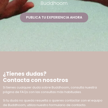
Buddhoom
PUBLICA TU EXPERIENCIA AHORA
¿Tienes dudas?
Contacta con nosotros
Si tienes cualquier duda sobre Buddhoom, consulta nuestra
página de FAQs con las consultas más habituales.
Si tu duda no queda resuelta o quieres contactar con el equipo
de Buddhoom, utiliza nuestro formulario de contacto.