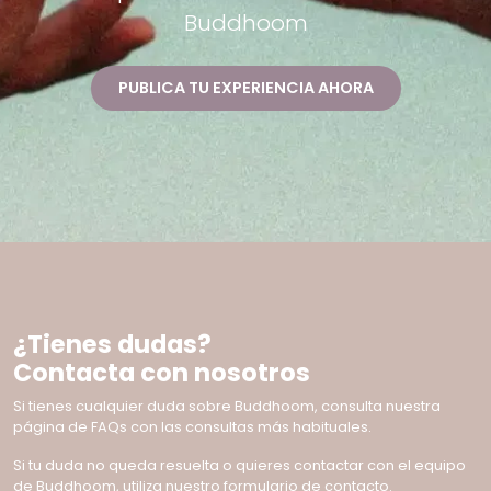
Buddhoom
PUBLICA TU EXPERIENCIA AHORA
¿Tienes dudas?
Contacta con nosotros
Si tienes cualquier duda sobre Buddhoom, consulta nuestra
página de FAQs con las consultas más habituales.
Si tu duda no queda resuelta o quieres contactar con el equipo
de Buddhoom, utiliza nuestro formulario de contacto.