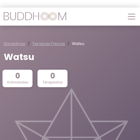
Disciplinas
Terapias Físicas
Watsu
Watsu
0
0
Actividades
Terapeutas