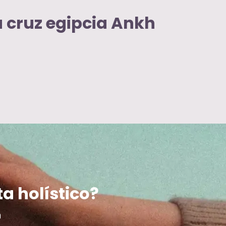
 cruz egipcia Ankh
ta holístico?
m