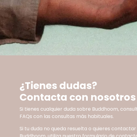
¿Tienes dudas?
Contacta con nosotros
Si tienes cualquier duda sobre Buddhoom, consul
FAQs con las consultas más habituales.
Si tu duda no queda resuelta o quieres contactar
Buddhoom, utiliza nuestro formulario de contacto